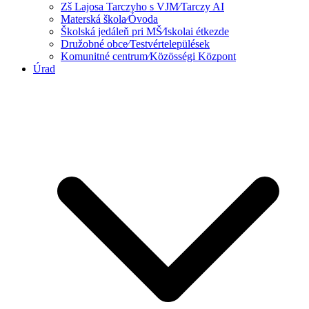
Zš Lajosa Tarczyho s VJM⁄Tarczy AI
Materská škola⁄Óvoda
Školská jedáleň pri MŠ⁄Iskolai étkezde
Družobné obce⁄Testvértelepülések
Komunitné centrum⁄Közösségi Központ
Úrad