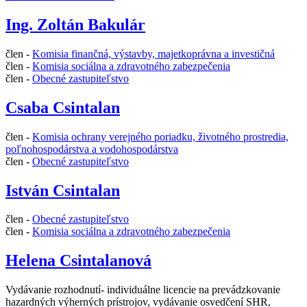
Ing. Zoltán Bakulár
člen -
Komisia finančná, výstavby, majetkoprávna a investičná
člen -
Komisia sociálna a zdravotného zabezpečenia
člen -
Obecné zastupiteľstvo
Csaba Csintalan
člen -
Komisia ochrany verejného poriadku, životného prostredia,
poľnohospodárstva a vodohospodárstva
člen -
Obecné zastupiteľstvo
István Csintalan
člen -
Obecné zastupiteľstvo
člen -
Komisia sociálna a zdravotného zabezpečenia
Helena Csintalanová
Vydávanie rozhodnutí- individuálne licencie na prevádzkovanie
hazardných výherných prístrojov, vydávanie osvedčení SHR,