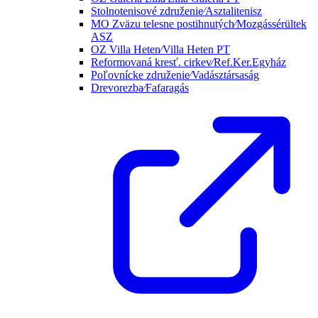
Stolnotenisové združenie⁄Asztalitenisz
MO Zväzu telesne postihnutých⁄Mozgássérültek
ASZ
OZ Villa Heten⁄Villa Heten PT
Reformovaná kresť. cirkev⁄Ref.Ker.Egyház
Poľovnícke združenie⁄Vadásztársaság
Drevorezba⁄Fafaragás