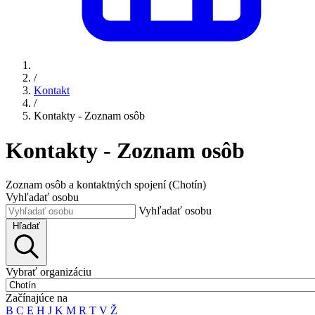
/
Kontakt
/
Kontakty - Zoznam osôb
Kontakty - Zoznam osôb
Zoznam osôb a kontaktných spojení (Chotín)
Vyhľadať osobu
Vyhľadať osobu
Hľadať
Vybrať organizáciu
Začínajúce na
B
C
E
H
J
K
M
R
T
V
Ž