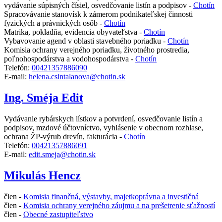
vydávanie súpisných čísiel, osvedčovanie listín a podpisov -
Chotín
Spracovávanie stanovísk k zámerom podnikateľskej činnosti
fyzických a právnických osôb -
Chotín
Matrika, pokladňa, evidencia obyvateľstva -
Chotín
Vybavovanie agend v oblasti stavebného poriadku -
Chotín
Komisia ochrany verejného poriadku, životného prostredia,
poľnohospodárstva a vodohospodárstva -
Chotín
Telefón:
00421357886090
E-mail:
helena.csintalanova@chotin.sk
Ing. Sméja Edit
Vydávanie rybárskych lístkov a potvrdení, osvedčovanie listín a
podpisov, mzdové účtovníctvo, vyhlásenie v obecnom rozhlase,
ochrana ŽP-výrub drevín, fakturácia -
Chotín
Telefón:
00421357886091
E-mail:
edit.smeja@chotin.sk
Mikulás Hencz
člen -
Komisia finančná, výstavby, majetkoprávna a investičná
člen -
Komisia ochrany verejného záujmu a na prešetrenie sťažností
člen -
Obecné zastupiteľstvo