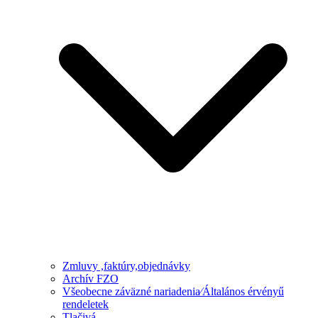
Zmluvy ,faktúry,objednávky
Archív FZO
Všeobecne záväzné nariadenia⁄Általános érvényű
rendeletek
Tlačivá