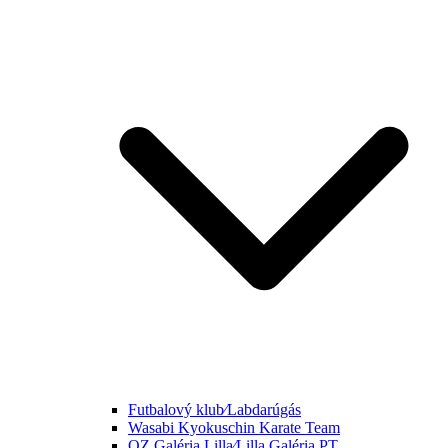
Futbalový klub⁄Labdarúgás
Wasabi Kyokuschin Karate Team
OZ Galéria Lilla⁄Lilla Galéria PT