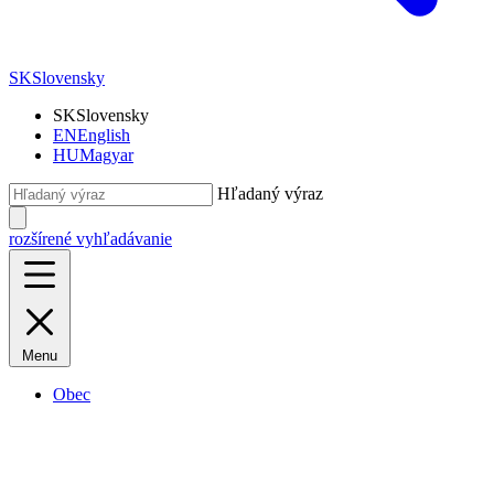
SK
Slovensky
SK
Slovensky
EN
English
HU
Magyar
Hľadaný výraz
rozšírené vyhľadávanie
Menu
Obec