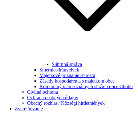
Súhrnná správa
Smernice⁄Irányelvek
Majetkové priznanie starostu
Zásady hospodárenia s majetkom obce
Komunitný plán sociálnych služieb obce Chotín
Civilná ochrana
Ochrana osobných údajov
Obecný rozhlas ⁄ Községi hirdetmények
Zverejňovanie