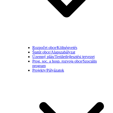
Rozpočet obce⁄Költségvetés
Štatút obce/Alapszabályzat
Územný plán/Területfejlesztési tervezet
Prog. soc. a hosp. rozvoja obce⁄Szociális
program
Projekty/Pályázatok