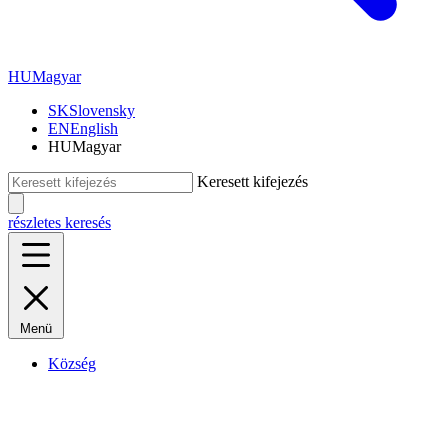
HU
Magyar
SK
Slovensky
EN
English
HU
Magyar
Keresett kifejezés
részletes keresés
Menü
Község