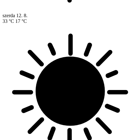
szerda
12. 8.
33 °C
17 °C