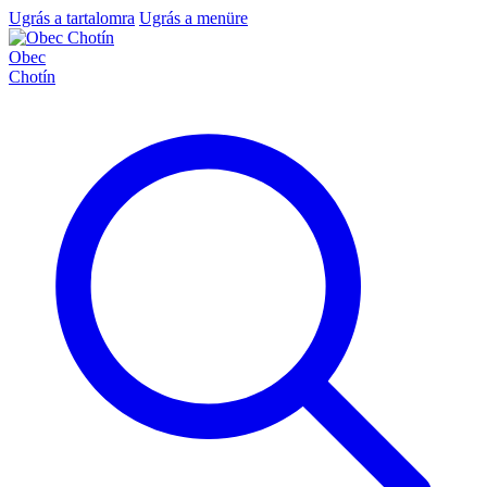
Ugrás a tartalomra
Ugrás a menüre
Obec
Chotín