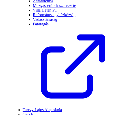
Asztalitenisz
Mozgássérültek szervezete
Villa Heten PT
Református egyházközség
Vadásztársaság
Fafaragás
Tarczy Lajos Alapiskola
Óvoda