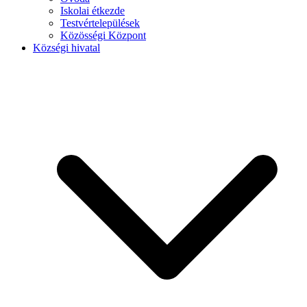
Iskolai étkezde
Testvértelepülések
Közösségi Központ
Községi hivatal