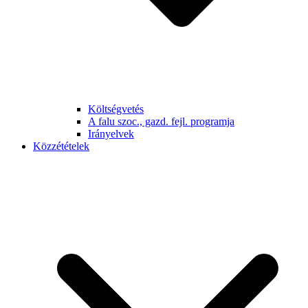
Költségvetés
A falu szoc., gazd. fejl. programja
Irányelvek
Közzétételek