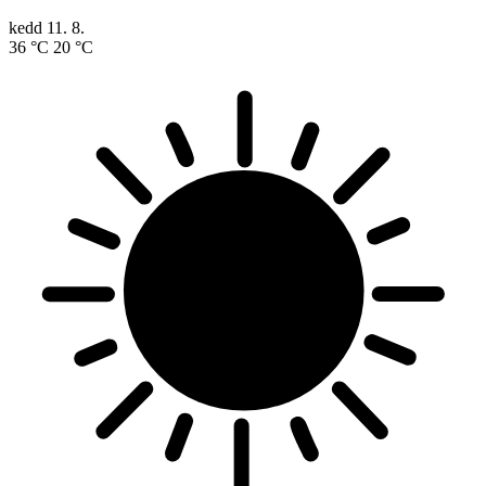
kedd
11. 8.
36 °C
20 °C