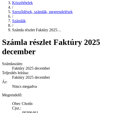
Közzétételek
/
Szerződések, számlák, megrendelések
/
Számlák
/
Számla részlet Faktúry 2025…
Számla részlet Faktúry 2025
december
Számlaszám:
Faktúry 2025 december
Teljesítés leírása:
Faktúry 2025 december
Ár:
Nincs megadva
Megrendelő:
Obec Chotín
Cjsz.:
00306461