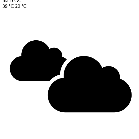
ma
10. 8.
39 °C
20 °C