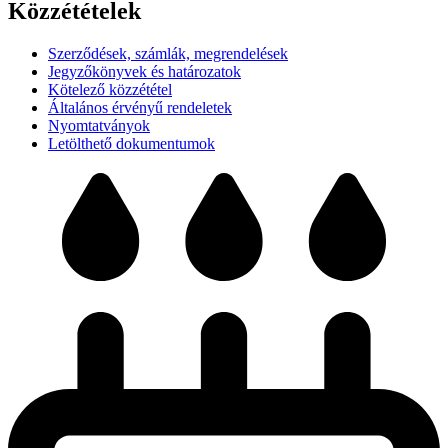
Közzétételek
Szerződések, számlák, megrendelések
Jegyzőkönyvek és határozatok
Kötelező közzététel
Általános érvényű rendeletek
Nyomtatványok
Letölthető dokumentumok