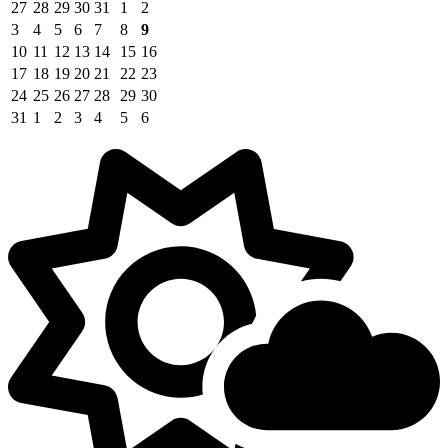
27
28
29
30
31
1
2
3
4
5
6
7
8
9
10
11
12
13
14
15
16
17
18
19
20
21
22
23
24
25
26
27
28
29
30
31
1
2
3
4
5
6