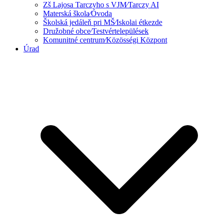
Zš Lajosa Tarczyho s VJM⁄Tarczy AI
Materská škola⁄Óvoda
Školská jedáleň pri MŠ⁄Iskolai étkezde
Družobné obce⁄Testvértelepülések
Komunitné centrum⁄Közösségi Központ
Úrad