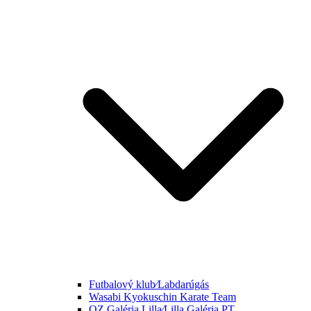
Futbalový klub⁄Labdarúgás
Wasabi Kyokuschin Karate Team
OZ Galéria Lilla⁄Lilla Galéria PT