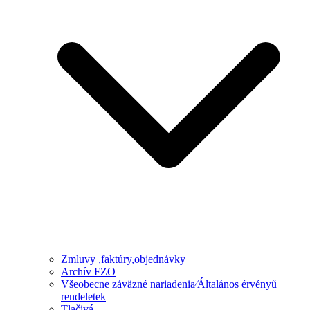
Zmluvy ,faktúry,objednávky
Archív FZO
Všeobecne záväzné nariadenia⁄Általános érvényű
rendeletek
Tlačivá