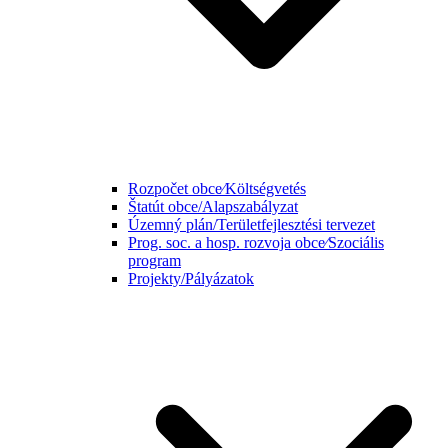
Rozpočet obce⁄Költségvetés
Štatút obce/Alapszabályzat
Územný plán/Területfejlesztési tervezet
Prog. soc. a hosp. rozvoja obce⁄Szociális
program
Projekty/Pályázatok