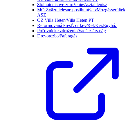
Stolnotenisové združenie⁄Asztalitenisz
MO Zväzu telesne postihnutých⁄Mozgássérültek
ASZ
OZ Villa Heten⁄Villa Heten PT
Reformovaná kresť. cirkev⁄Ref.Ker.Egyház
Poľovnícke združenie⁄Vadásztársaság
Drevorezba⁄Fafaragás