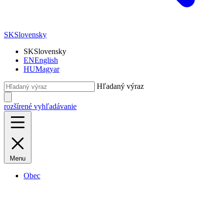
SK
Slovensky
SK
Slovensky
EN
English
HU
Magyar
Hľadaný výraz
rozšírené vyhľadávanie
Menu
Obec