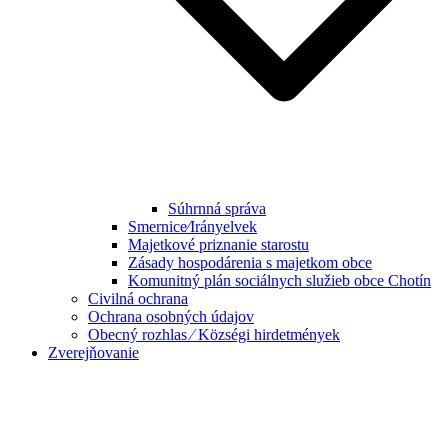
Súhrnná správa
Smernice⁄Irányelvek
Majetkové priznanie starostu
Zásady hospodárenia s majetkom obce
Komunitný plán sociálnych služieb obce Chotín
Civilná ochrana
Ochrana osobných údajov
Obecný rozhlas ⁄ Községi hirdetmények
Zverejňovanie