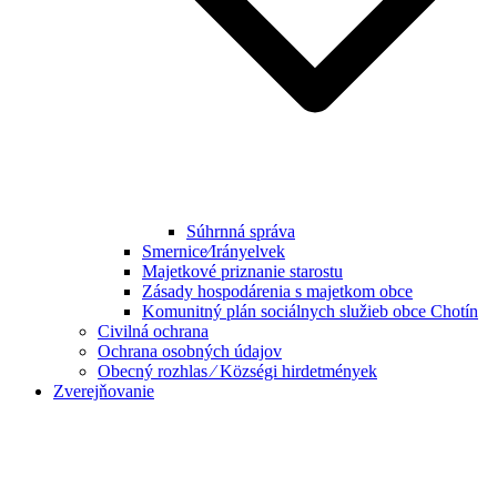
Súhrnná správa
Smernice⁄Irányelvek
Majetkové priznanie starostu
Zásady hospodárenia s majetkom obce
Komunitný plán sociálnych služieb obce Chotín
Civilná ochrana
Ochrana osobných údajov
Obecný rozhlas ⁄ Községi hirdetmények
Zverejňovanie