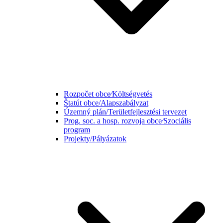
Rozpočet obce⁄Költségvetés
Štatút obce/Alapszabályzat
Územný plán/Területfejlesztési tervezet
Prog. soc. a hosp. rozvoja obce⁄Szociális
program
Projekty/Pályázatok