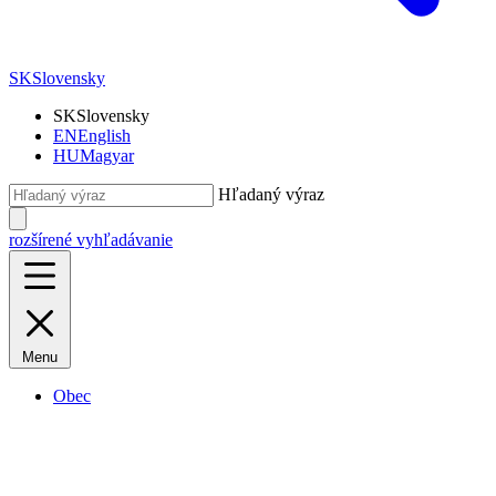
SK
Slovensky
SK
Slovensky
EN
English
HU
Magyar
Hľadaný výraz
rozšírené vyhľadávanie
Menu
Obec