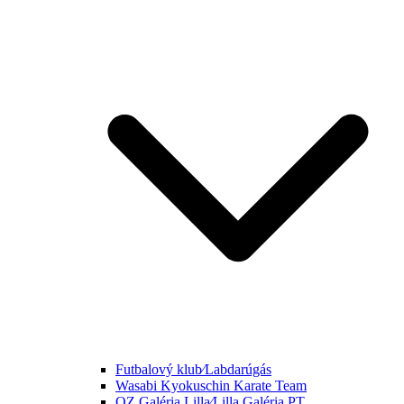
Futbalový klub⁄Labdarúgás
Wasabi Kyokuschin Karate Team
OZ Galéria Lilla⁄Lilla Galéria PT