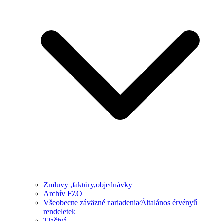
Zmluvy ,faktúry,objednávky
Archív FZO
Všeobecne záväzné nariadenia⁄Általános érvényű
rendeletek
Tlačivá