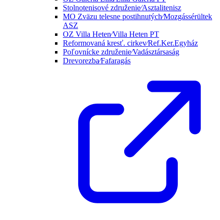
Stolnotenisové združenie⁄Asztalitenisz
MO Zväzu telesne postihnutých⁄Mozgássérültek
ASZ
OZ Villa Heten⁄Villa Heten PT
Reformovaná kresť. cirkev⁄Ref.Ker.Egyház
Poľovnícke združenie⁄Vadásztársaság
Drevorezba⁄Fafaragás