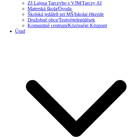
Zš Lajosa Tarczyho s VJM⁄Tarczy AI
Materská škola⁄Óvoda
Školská jedáleň pri MŠ⁄Iskolai étkezde
Družobné obce⁄Testvértelepülések
Komunitné centrum⁄Közösségi Központ
Úrad