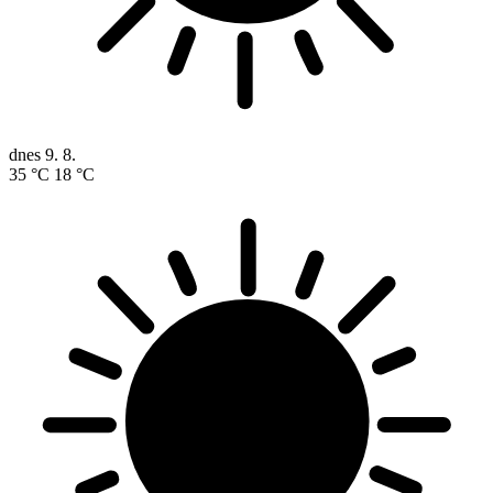
dnes
9. 8.
35 °C
18 °C