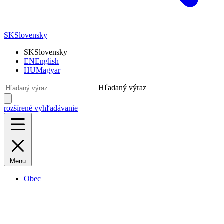
SK
Slovensky
SK
Slovensky
EN
English
HU
Magyar
Hľadaný výraz
rozšírené vyhľadávanie
Menu
Obec