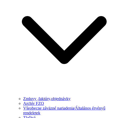
Zmluvy ,faktúry,objednávky
Archív FZO
Všeobecne záväzné nariadenia⁄Általános érvényű
rendeletek
Tlačivá