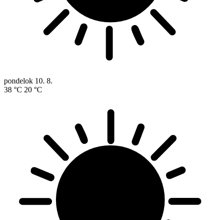
pondelok
10. 8.
38 °C
20 °C