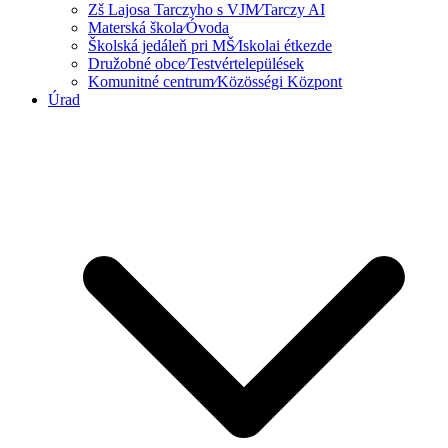
Zš Lajosa Tarczyho s VJM⁄Tarczy AI
Materská škola⁄Óvoda
Školská jedáleň pri MŠ⁄Iskolai étkezde
Družobné obce⁄Testvértelepülések
Komunitné centrum⁄Közösségi Központ
Úrad