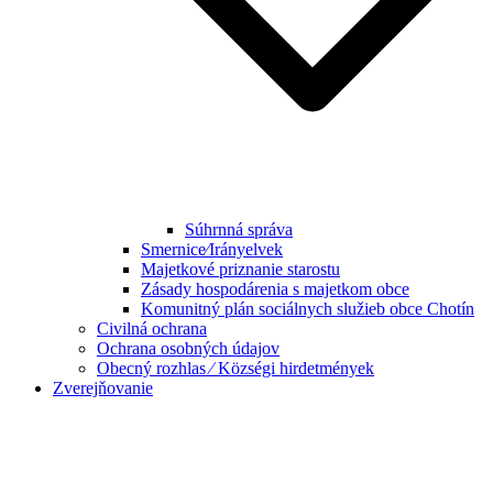
Súhrnná správa
Smernice⁄Irányelvek
Majetkové priznanie starostu
Zásady hospodárenia s majetkom obce
Komunitný plán sociálnych služieb obce Chotín
Civilná ochrana
Ochrana osobných údajov
Obecný rozhlas ⁄ Községi hirdetmények
Zverejňovanie