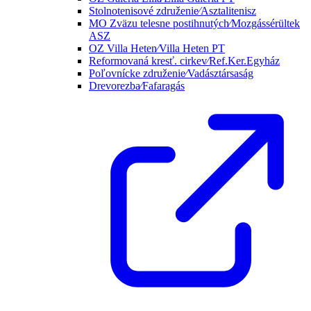
Stolnotenisové združenie⁄Asztalitenisz
MO Zväzu telesne postihnutých⁄Mozgássérültek
ASZ
OZ Villa Heten⁄Villa Heten PT
Reformovaná kresť. cirkev⁄Ref.Ker.Egyház
Poľovnícke združenie⁄Vadásztársaság
Drevorezba⁄Fafaragás