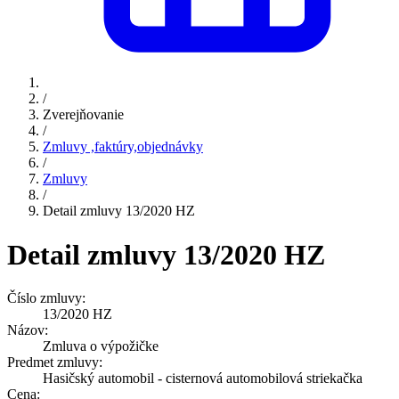
/
Zverejňovanie
/
Zmluvy ,faktúry,objednávky
/
Zmluvy
/
Detail zmluvy 13/2020 HZ
Detail zmluvy 13/2020 HZ
Číslo zmluvy:
13/2020 HZ
Názov:
Zmluva o výpožičke
Predmet zmluvy:
Hasičský automobil - cisternová automobilová striekačka
Cena: