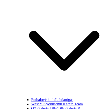
Futbalový klub⁄Labdarúgás
Wasabi Kyokuschin Karate Team
OZ Galéria Lilla⁄Lilla Galéria PT