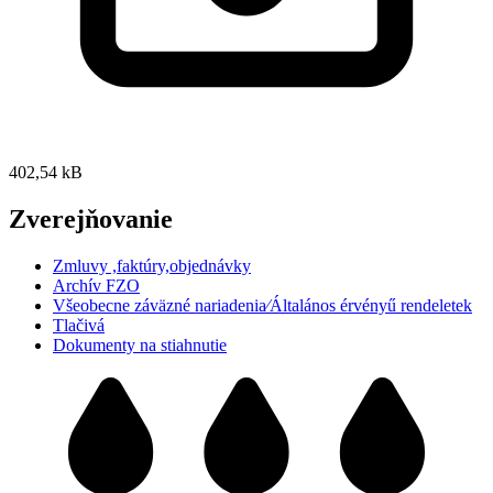
402,54 kB
Zverejňovanie
Zmluvy ,faktúry,objednávky
Archív FZO
Všeobecne záväzné nariadenia⁄Általános érvényű rendeletek
Tlačivá
Dokumenty na stiahnutie