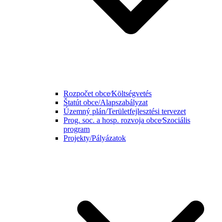
Rozpočet obce⁄Költségvetés
Štatút obce/Alapszabályzat
Územný plán/Területfejlesztési tervezet
Prog. soc. a hosp. rozvoja obce⁄Szociális
program
Projekty/Pályázatok