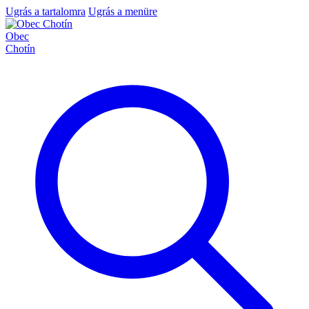
Ugrás a tartalomra
Ugrás a menüre
Obec
Chotín