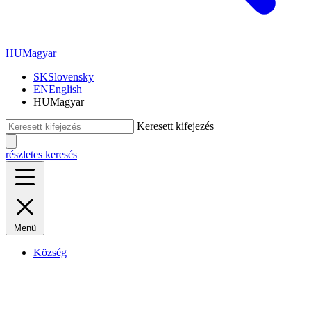
HU
Magyar
SK
Slovensky
EN
English
HU
Magyar
Keresett kifejezés
részletes keresés
Menü
Község