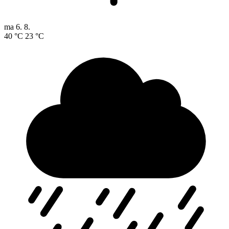
ma
6. 8.
40 °C
23 °C