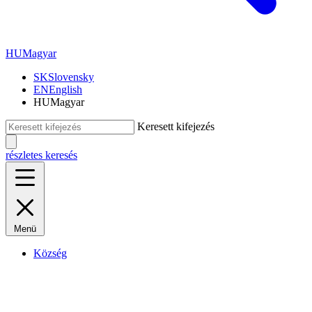
HU
Magyar
SK
Slovensky
EN
English
HU
Magyar
Keresett kifejezés
részletes keresés
Menü
Község