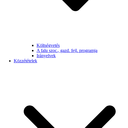
Költségvetés
A falu szoc., gazd. fejl. programja
Irányelvek
Közzétételek