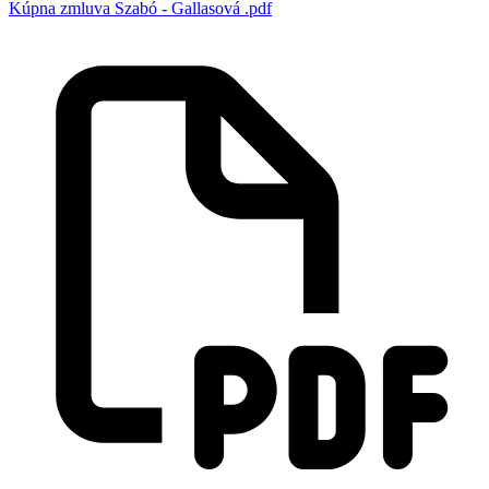
Kúpna zmluva Szabó - Gallasová .pdf