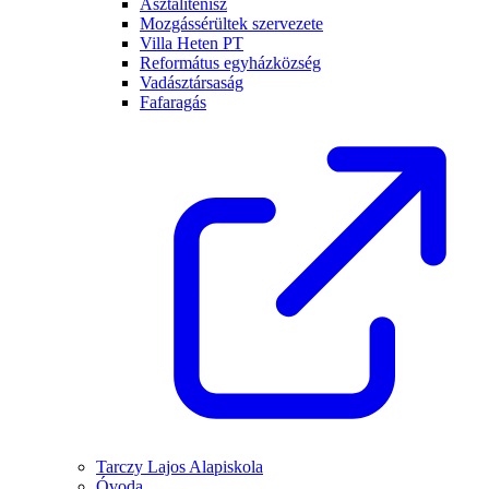
Asztalitenisz
Mozgássérültek szervezete
Villa Heten PT
Református egyházközség
Vadásztársaság
Fafaragás
Tarczy Lajos Alapiskola
Óvoda