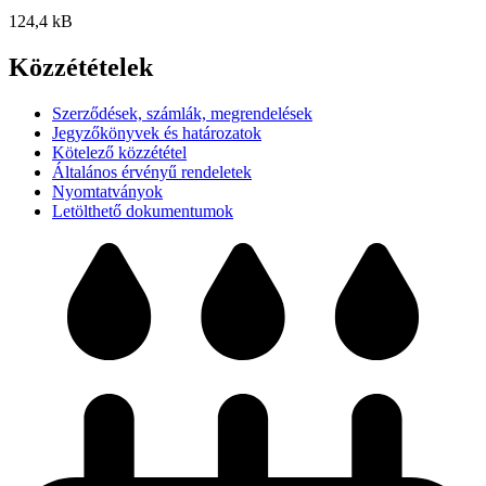
124,4 kB
Közzétételek
Szerződések, számlák, megrendelések
Jegyzőkönyvek és határozatok
Kötelező közzététel
Általános érvényű rendeletek
Nyomtatványok
Letölthető dokumentumok