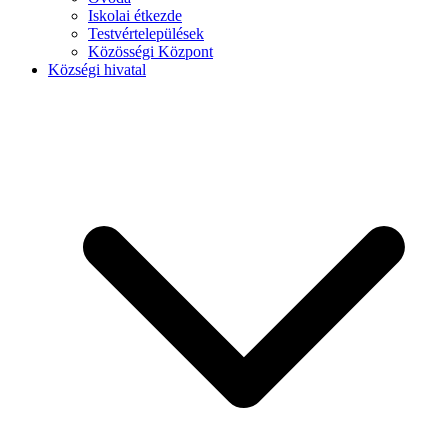
Iskolai étkezde
Testvértelepülések
Közösségi Központ
Községi hivatal