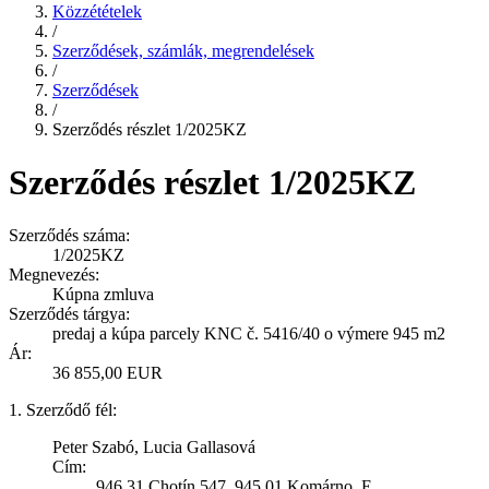
Közzétételek
/
Szerződések, számlák, megrendelések
/
Szerződések
/
Szerződés részlet 1/2025KZ
Szerződés részlet 1/2025KZ
Szerződés száma:
1/2025KZ
Megnevezés:
Kúpna zmluva
Szerződés tárgya:
predaj a kúpa parcely KNC č. 5416/40 o výmere 945 m2
Ár:
36 855,00 EUR
1. Szerződő fél:
Peter Szabó, Lucia Gallasová
Cím:
946 31 Chotín 547, 945 01 Komárno, E