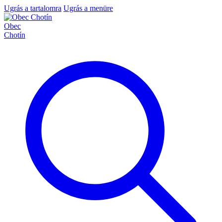
Ugrás a tartalomra
Ugrás a menüre
Obec
Chotín