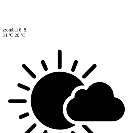
szombat
8. 8.
34 °C
20 °C