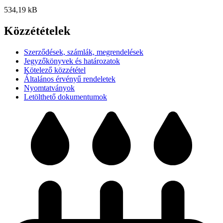
534,19 kB
Közzétételek
Szerződések, számlák, megrendelések
Jegyzőkönyvek és határozatok
Kötelező közzététel
Általános érvényű rendeletek
Nyomtatványok
Letölthető dokumentumok