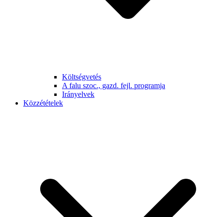
Költségvetés
A falu szoc., gazd. fejl. programja
Irányelvek
Közzétételek