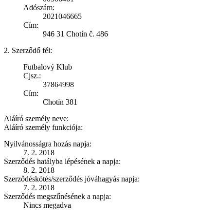
Adószám:
2021046665
Cím:
946 31 Chotín č. 486
2. Szerződő fél:
Futbalový Klub
Cjsz.:
37864998
Cím:
Chotín 381
Aláíró személy neve:
Aláíró személy funkciója:
Nyilvánosságra hozás napja:
7. 2. 2018
Szerződés hatályba lépésének a napja:
8. 2. 2018
Szerződéskötés/szerződés jóváhagyás napja:
7. 2. 2018
Szerződés megszűnésének a napja:
Nincs megadva