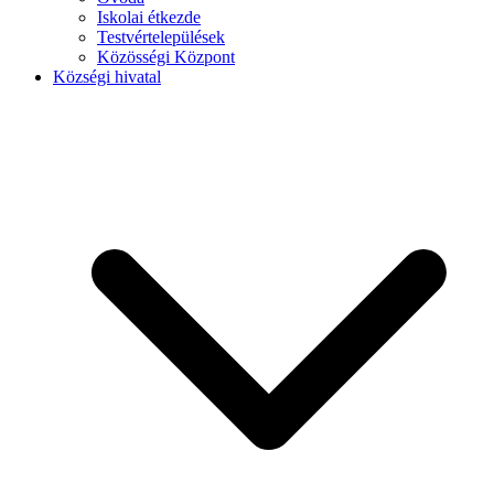
Iskolai étkezde
Testvértelepülések
Közösségi Központ
Községi hivatal