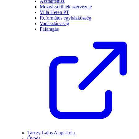
Asztalitenisz
Mozgássérültek szervezete
Villa Heten PT
Református egyházközség
Vadásztársaság
Fafaragás
Tarczy Lajos Alapiskola
Óvoda