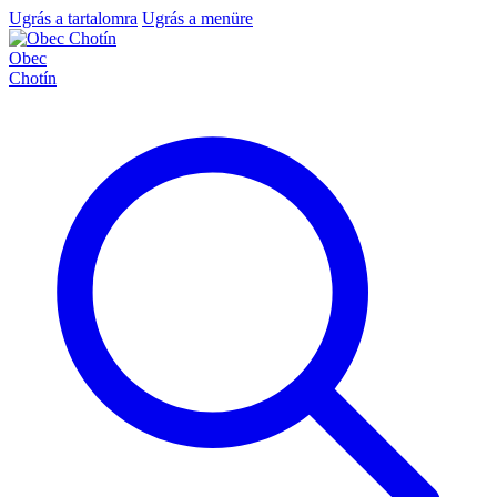
Ugrás a tartalomra
Ugrás a menüre
Obec
Chotín