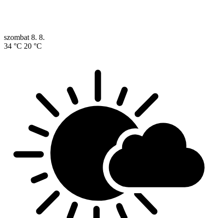
szombat
8. 8.
34 °C
20 °C