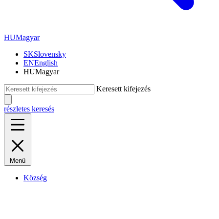
HU
Magyar
SK
Slovensky
EN
English
HU
Magyar
Keresett kifejezés
részletes keresés
Menü
Község