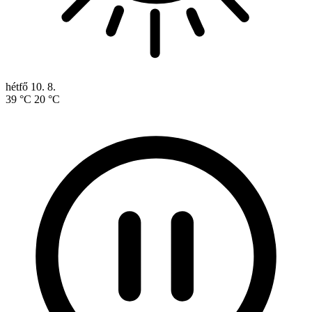
hétfő
10. 8.
39 °C
20 °C