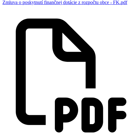
Zmluva o poskytnutí finančnej dotácie z rozpočtu obce - FK.pdf