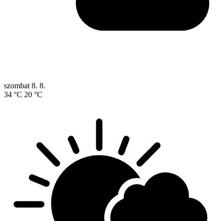
szombat
8. 8.
34 °C
20 °C