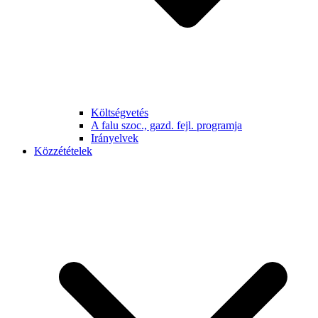
Költségvetés
A falu szoc., gazd. fejl. programja
Irányelvek
Közzétételek