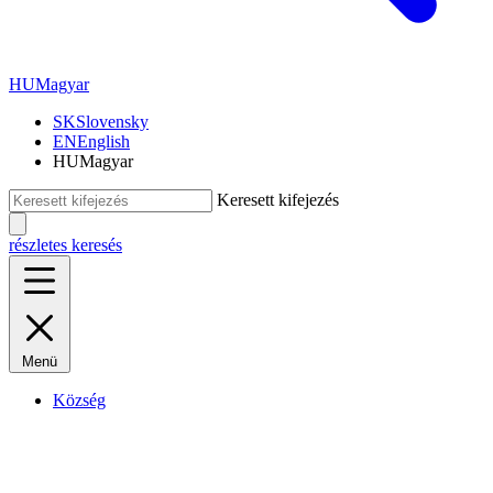
HU
Magyar
SK
Slovensky
EN
English
HU
Magyar
Keresett kifejezés
részletes keresés
Menü
Község