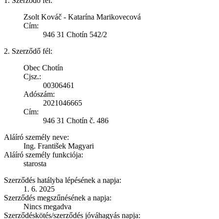
1. Szerződő fél:
Zsolt Kováč - Katarína Marikovecová
Cím:
946 31 Chotín 542/2
2. Szerződő fél:
Obec Chotín
Cjsz.:
00306461
Adószám:
2021046665
Cím:
946 31 Chotín č. 486
Aláíró személy neve:
Ing. František Magyari
Aláíró személy funkciója:
starosta
Szerződés hatályba lépésének a napja:
1. 6. 2025
Szerződés megszűnésének a napja:
Nincs megadva
Szerződéskötés/szerződés jóváhagyás napja: