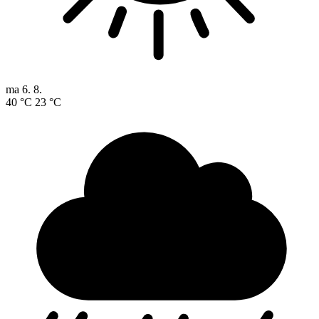
ma
6. 8.
40 °C
23 °C