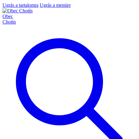
Ugrás a tartalomra
Ugrás a menüre
Obec
Chotín