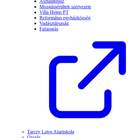
Asztalitenisz
Mozgássérültek szervezete
Villa Heten PT
Református egyházközség
Vadásztársaság
Fafaragás
Tarczy Lajos Alapiskola
Óvoda