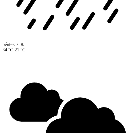
péntek
7. 8.
34 °C
21 °C