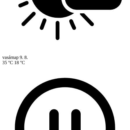
vasárnap
9. 8.
35 °C
18 °C