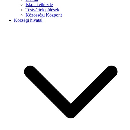
Iskolai étkezde
Testvértelepülések
Közösségi Központ
Községi hivatal