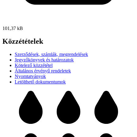
101,37 kB
Közzétételek
Szerződések, számlák, megrendelések
Jegyzőkönyvek és határozatok
Kötelező közzététel
Általános érvényű rendeletek
Nyomtatványok
Letölthető dokumentumok