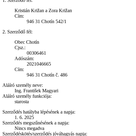
1. Szerződő fél:
Kristián Križan a Zora Križan
Cím:
946 31 Chotín 542/1
2. Szerződő fél:
Obec Chotín
Cjsz.:
00306461
Adószám:
2021046665
Cím:
946 31 Chotín č. 486
Aláíró személy neve:
Ing. František Magyari
Aláíró személy funkciója:
starosta
Szerződés hatályba lépésének a napja:
1. 6. 2025
Szerződés megszűnésének a napja:
Nincs megadva
Szerződéskötés/szerződés jóváhagyás napja: