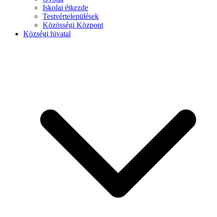
Iskolai étkezde
Testvértelepülések
Közösségi Központ
Községi hivatal