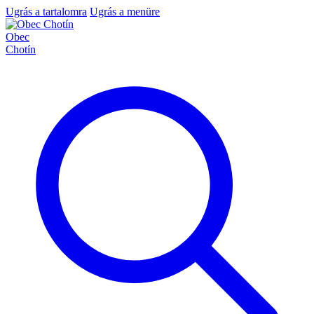
Ugrás a tartalomra
Ugrás a menüre
Obec
Chotín