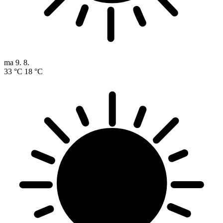
ma
9. 8.
33 °C
18 °C