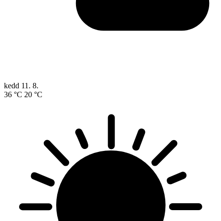
kedd
11. 8.
36 °C
20 °C