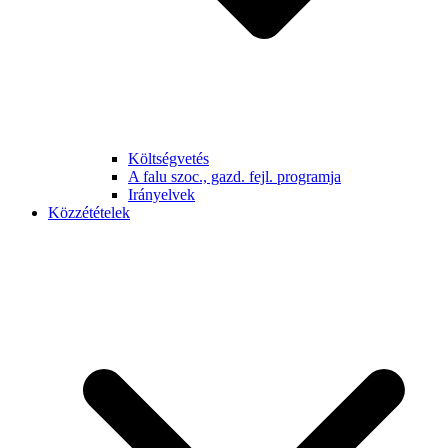
Költségvetés
A falu szoc., gazd. fejl. programja
Irányelvek
Közzétételek