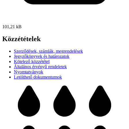
101,21 kB
Közzétételek
Szerződések, számlák, megrendelések
Jegyzőkönyvek és határozatok
Kötelező közzététel
Általános érvényű rendeletek
Nyomtatványok
Letölthető dokumentumok