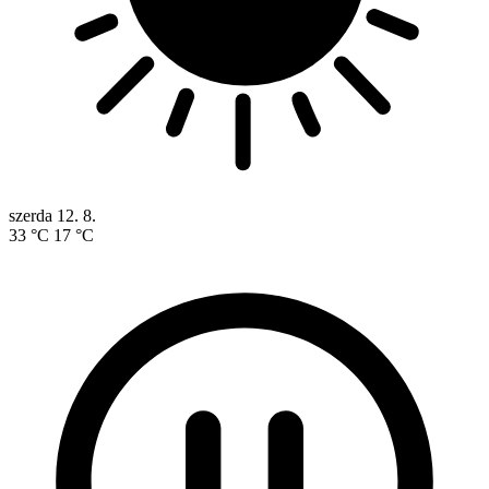
szerda
12. 8.
33 °C
17 °C