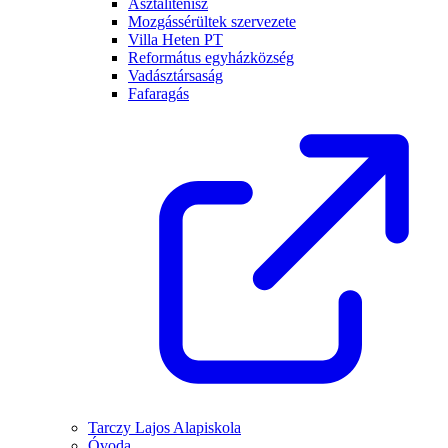
Asztalitenisz
Mozgássérültek szervezete
Villa Heten PT
Református egyházközség
Vadásztársaság
Fafaragás
Tarczy Lajos Alapiskola
Óvoda