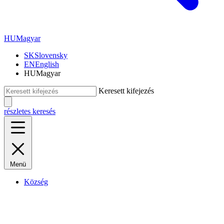
HU
Magyar
SK
Slovensky
EN
English
HU
Magyar
Keresett kifejezés
részletes keresés
Menü
Község