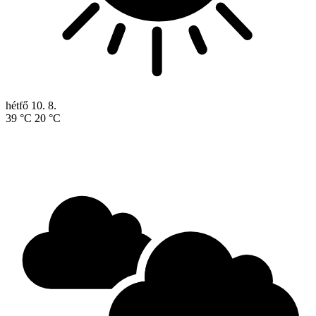
hétfő
10. 8.
39 °C
20 °C