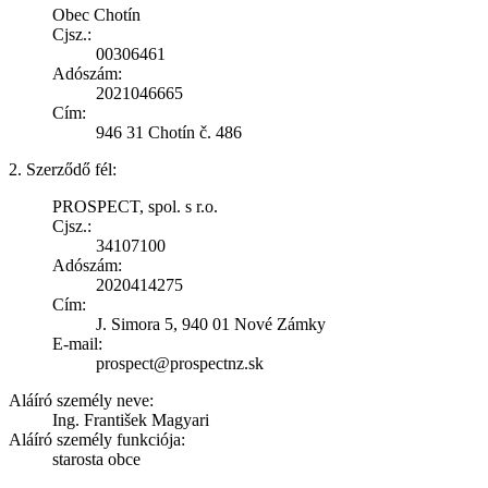
Obec Chotín
Cjsz.:
00306461
Adószám:
2021046665
Cím:
946 31 Chotín č. 486
2. Szerződő fél:
PROSPECT, spol. s r.o.
Cjsz.:
34107100
Adószám:
2020414275
Cím:
J. Simora 5, 940 01 Nové Zámky
E-mail:
prospect@prospectnz.sk
Aláíró személy neve:
Ing. František Magyari
Aláíró személy funkciója:
starosta obce