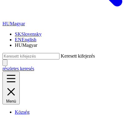
HU
Magyar
SK
Slovensky
EN
English
HU
Magyar
Keresett kifejezés
részletes keresés
Menü
Község