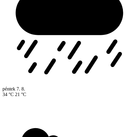
péntek
7. 8.
34 °C
21 °C