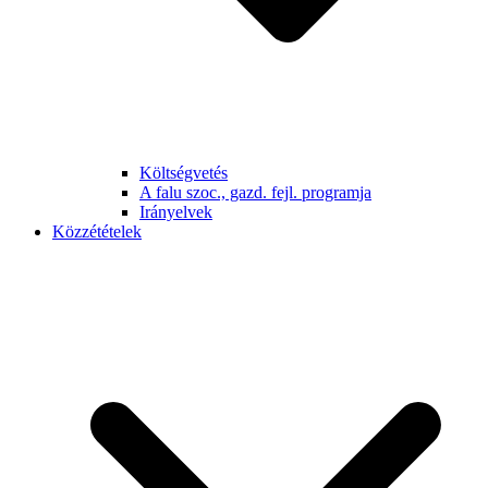
Költségvetés
A falu szoc., gazd. fejl. programja
Irányelvek
Közzétételek