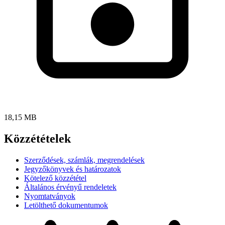
18,15 MB
Közzétételek
Szerződések, számlák, megrendelések
Jegyzőkönyvek és határozatok
Kötelező közzététel
Általános érvényű rendeletek
Nyomtatványok
Letölthető dokumentumok