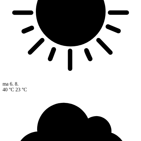
ma
6. 8.
40 °C
23 °C