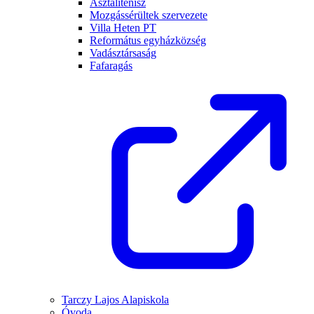
Asztalitenisz
Mozgássérültek szervezete
Villa Heten PT
Református egyházközség
Vadásztársaság
Fafaragás
Tarczy Lajos Alapiskola
Óvoda