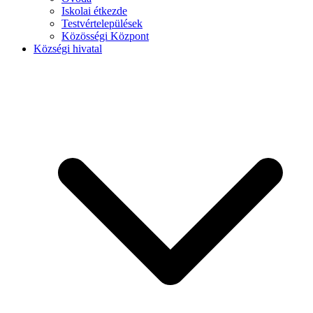
Iskolai étkezde
Testvértelepülések
Közösségi Központ
Községi hivatal