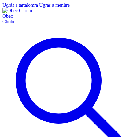
Ugrás a tartalomra
Ugrás a menüre
Obec
Chotín