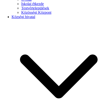
Iskolai étkezde
Testvértelepülések
Közösségi Központ
Községi hivatal