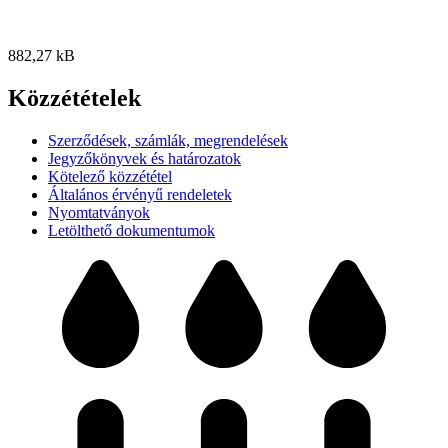
882,27 kB
Közzétételek
Szerződések, számlák, megrendelések
Jegyzőkönyvek és határozatok
Kötelező közzététel
Általános érvényű rendeletek
Nyomtatványok
Letölthető dokumentumok