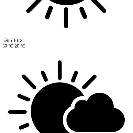
hétfő
10. 8.
39 °C
20 °C