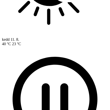
kedd
11. 8.
40 °C
23 °C