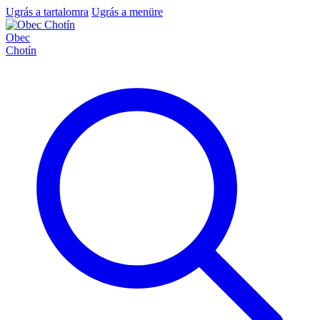
Ugrás a tartalomra
Ugrás a menüre
Obec
Chotín