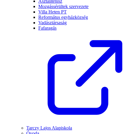
Asztalitenisz
Mozgássérültek szervezete
Villa Heten PT
Református egyházközség
Vadásztársaság
Fafaragás
Tarczy Lajos Alapiskola
Óvoda