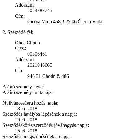
Adószám:
2023788745
Cím:
Čierna Voda 468, 925 06 Čierna Voda
2. Szerződő fél:
Obec Chotín
Cjsz.:
00306461
Adószám:
2021046665
Cím:
946 31 Chotín č. 486
Aláíró személy neve:
Aláíró személy funkciója:
Nyilvánosságra hozás napja:
18. 6. 2018
Szerződés hatályba lépésének a napja:
19. 6. 2018
Szerződéskötés/szerződés jóváhagyás napja:
15. 6. 2018
Szerződés megszűnésének a napja: