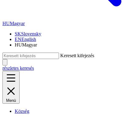
HU
Magyar
SK
Slovensky
EN
English
HU
Magyar
Keresett kifejezés
részletes keresés
Menü
Község