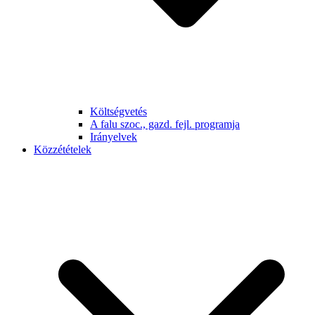
Költségvetés
A falu szoc., gazd. fejl. programja
Irányelvek
Közzétételek