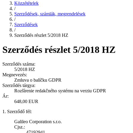
Közzétételek
/
Szerződések, számlák, megrendelések
/
Szerződések
/
Szerződés részlet 5/2018 HZ
Szerződés részlet 5/2018 HZ
Szerződés száma:
5/2018 HZ
Megnevezés:
Zmluva o balíčku GDPR
Szerződés tárgya:
Rozšírenie redakčného systému na verziu GDPR
Ár:
648,00 EUR
1. Szerződő fél:
Galileo Corporation s.r.o.
Cjsz.:
47192941