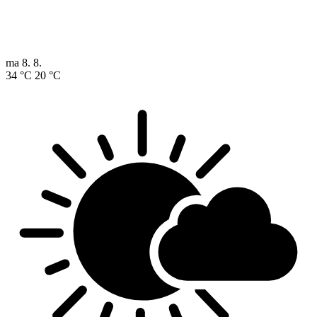
ma
8. 8.
34 °C
20 °C