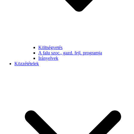
Költségvetés
A falu szoc., gazd. fejl. programja
Irányelvek
Közzétételek