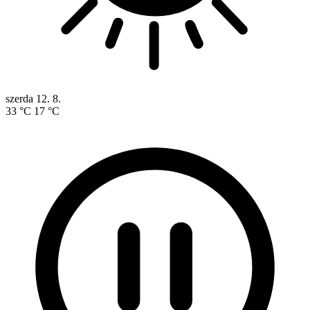
szerda
12. 8.
33 °C
17 °C