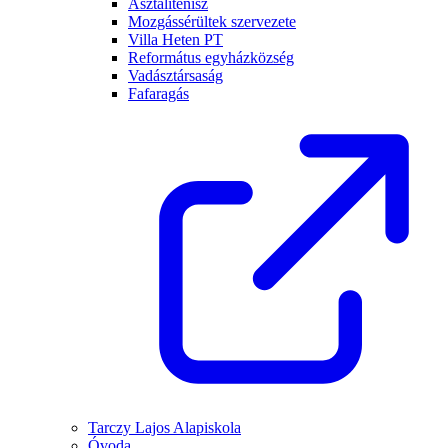
Asztalitenisz
Mozgássérültek szervezete
Villa Heten PT
Református egyházközség
Vadásztársaság
Fafaragás
Tarczy Lajos Alapiskola
Óvoda