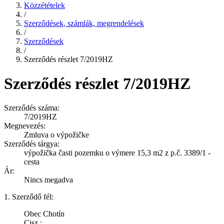
Közzétételek
/
Szerződések, számlák, megrendelések
/
Szerződések
/
Szerződés részlet 7/2019HZ
Szerződés részlet 7/2019HZ
Szerződés száma:
7/2019HZ
Megnevezés:
Zmluva o výpožičke
Szerződés tárgya:
výpožička časti pozemku o výmere 15,3 m2 z p.č. 3389/1 -
cesta
Ár:
Nincs megadva
1. Szerződő fél:
Obec Chotín
Cjsz.: