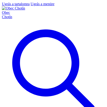
Ugrás a tartalomra
Ugrás a menüre
Obec
Chotín