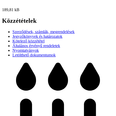
189,81 kB
Közzétételek
Szerződések, számlák, megrendelések
Jegyzőkönyvek és határozatok
Kötelező közzététel
Általános érvényű rendeletek
Nyomtatványok
Letölthető dokumentumok