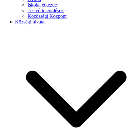
Iskolai étkezde
Testvértelepülések
Közösségi Központ
Községi hivatal