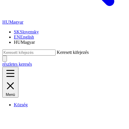
HU
Magyar
SK
Slovensky
EN
English
HU
Magyar
Keresett kifejezés
részletes keresés
Menü
Község