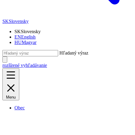
SK
Slovensky
SK
Slovensky
EN
English
HU
Magyar
Hľadaný výraz
rozšírené vyhľadávanie
Menu
Obec