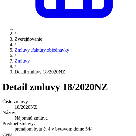
/
Zverejňovanie
/
Zmluvy ,faktúry,objednávky
/
Zmluvy
/
Detail zmluvy 18/2020NZ
Detail zmluvy 18/2020NZ
Číslo zmluvy:
18/2020NZ
Názov:
Nájomnú zmluva
Predmet zmluvy:
prenájom bytu č. 4 v bytovom dome 544
Cena: