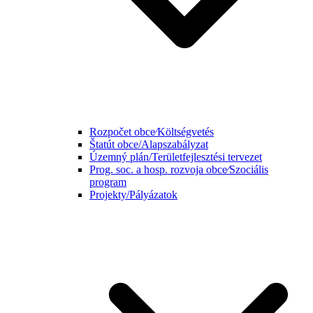
Rozpočet obce⁄Költségvetés
Štatút obce/Alapszabályzat
Územný plán/Területfejlesztési tervezet
Prog. soc. a hosp. rozvoja obce⁄Szociális
program
Projekty/Pályázatok