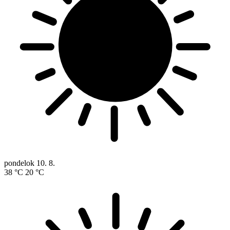
pondelok
10. 8.
38 °C
20 °C