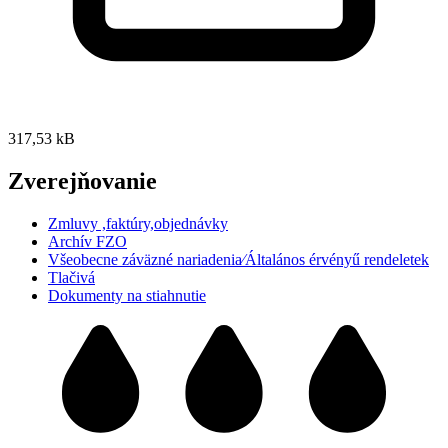
317,53 kB
Zverejňovanie
Zmluvy ,faktúry,objednávky
Archív FZO
Všeobecne záväzné nariadenia⁄Általános érvényű rendeletek
Tlačivá
Dokumenty na stiahnutie