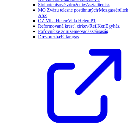
Stolnotenisové združenie⁄Asztalitenisz
MO Zväzu telesne postihnutých⁄Mozgássérültek
ASZ
OZ Villa Heten⁄Villa Heten PT
Reformovaná kresť. cirkev⁄Ref.Ker.Egyház
Poľovnícke združenie⁄Vadásztársaság
Drevorezba⁄Fafaragás