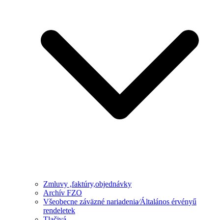
Zmluvy ,faktúry,objednávky
Archív FZO
Všeobecne záväzné nariadenia⁄Általános érvényű
rendeletek
Tlačivá