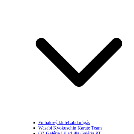
Futbalový klub⁄Labdarúgás
Wasabi Kyokuschin Karate Team
OZ Galéria Lilla⁄Lilla Galéria PT