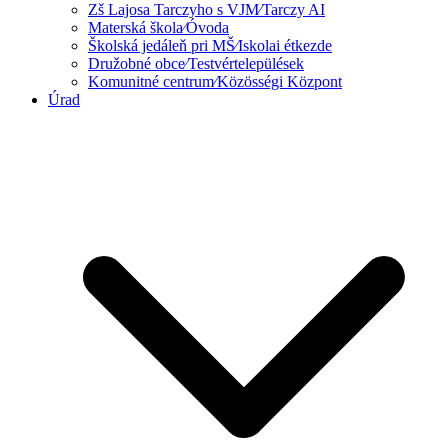
Zš Lajosa Tarczyho s VJM⁄Tarczy AI
Materská škola⁄Óvoda
Školská jedáleň pri MŠ⁄Iskolai étkezde
Družobné obce⁄Testvértelepülések
Komunitné centrum⁄Közösségi Központ
Úrad