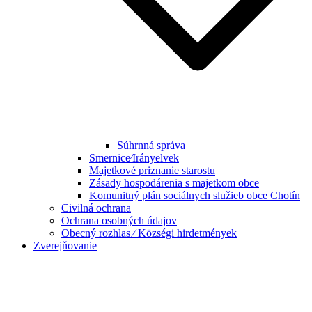
Súhrnná správa
Smernice⁄Irányelvek
Majetkové priznanie starostu
Zásady hospodárenia s majetkom obce
Komunitný plán sociálnych služieb obce Chotín
Civilná ochrana
Ochrana osobných údajov
Obecný rozhlas ⁄ Községi hirdetmények
Zverejňovanie