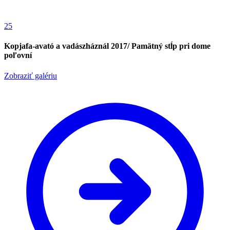
25
Kopjafa-avató a vadászháznál 2017/ Pamätný stĺp pri dome
poľovní
Zobraziť galériu