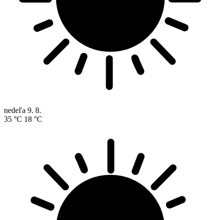
nedeľa
9. 8.
35 °C
18 °C