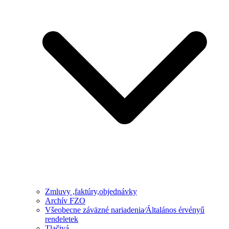
Zmluvy ,faktúry,objednávky
Archív FZO
Všeobecne záväzné nariadenia⁄Általános érvényű
rendeletek
Tlačivá