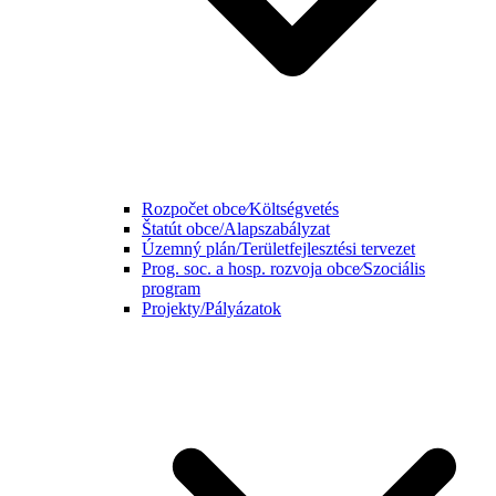
Rozpočet obce⁄Költségvetés
Štatút obce/Alapszabályzat
Územný plán/Területfejlesztési tervezet
Prog. soc. a hosp. rozvoja obce⁄Szociális
program
Projekty/Pályázatok