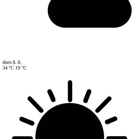
dnes
8. 8.
34 °C
19 °C