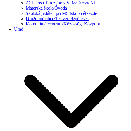
Zš Lajosa Tarczyho s VJM⁄Tarczy AI
Materská škola⁄Óvoda
Školská jedáleň pri MŠ⁄Iskolai étkezde
Družobné obce⁄Testvértelepülések
Komunitné centrum⁄Közösségi Központ
Úrad