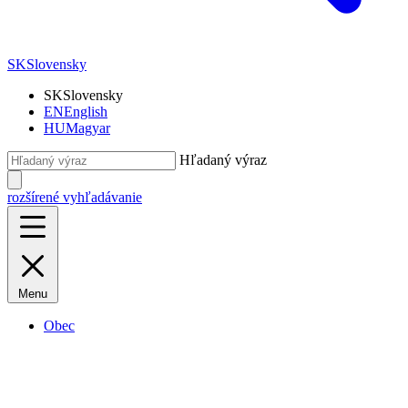
SK
Slovensky
SK
Slovensky
EN
English
HU
Magyar
Hľadaný výraz
rozšírené vyhľadávanie
Menu
Obec