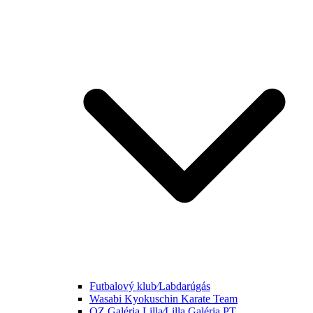
Futbalový klub⁄Labdarúgás
Wasabi Kyokuschin Karate Team
OZ Galéria Lilla⁄Lilla Galéria PT