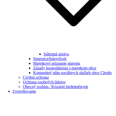
Súhrnná správa
Smernice⁄Irányelvek
Majetkové priznanie starostu
Zásady hospodárenia s majetkom obce
Komunitný plán sociálnych služieb obce Chotín
Civilná ochrana
Ochrana osobných údajov
Obecný rozhlas ⁄ Községi hirdetmények
Zverejňovanie