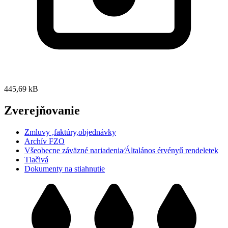
445,69 kB
Zverejňovanie
Zmluvy ,faktúry,objednávky
Archív FZO
Všeobecne záväzné nariadenia⁄Általános érvényű rendeletek
Tlačivá
Dokumenty na stiahnutie