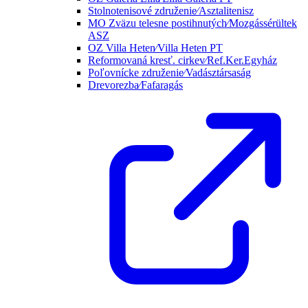
Stolnotenisové združenie⁄Asztalitenisz
MO Zväzu telesne postihnutých⁄Mozgássérültek
ASZ
OZ Villa Heten⁄Villa Heten PT
Reformovaná kresť. cirkev⁄Ref.Ker.Egyház
Poľovnícke združenie⁄Vadásztársaság
Drevorezba⁄Fafaragás