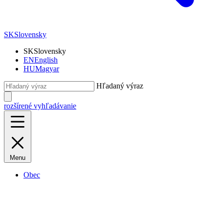
SK
Slovensky
SK
Slovensky
EN
English
HU
Magyar
Hľadaný výraz
rozšírené vyhľadávanie
Menu
Obec