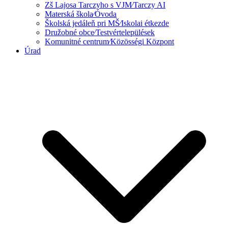
Zš Lajosa Tarczyho s VJM⁄Tarczy AI
Materská škola⁄Óvoda
Školská jedáleň pri MŠ⁄Iskolai étkezde
Družobné obce⁄Testvértelepülések
Komunitné centrum⁄Közösségi Központ
Úrad