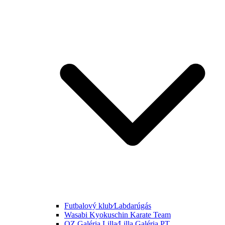
Futbalový klub⁄Labdarúgás
Wasabi Kyokuschin Karate Team
OZ Galéria Lilla⁄Lilla Galéria PT