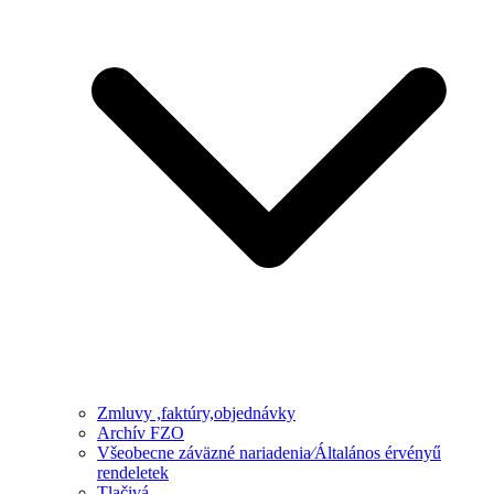
Zmluvy ,faktúry,objednávky
Archív FZO
Všeobecne záväzné nariadenia⁄Általános érvényű
rendeletek
Tlačivá