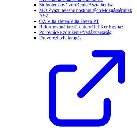
Stolnotenisové združenie⁄Asztalitenisz
MO Zväzu telesne postihnutých⁄Mozgássérültek
ASZ
OZ Villa Heten⁄Villa Heten PT
Reformovaná kresť. cirkev⁄Ref.Ker.Egyház
Poľovnícke združenie⁄Vadásztársaság
Drevorezba⁄Fafaragás