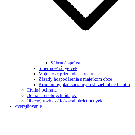
Súhrnná správa
Smernice⁄Irányelvek
Majetkové priznanie starostu
Zásady hospodárenia s majetkom obce
Komunitný plán sociálnych služieb obce Chotín
Civilná ochrana
Ochrana osobných údajov
Obecný rozhlas ⁄ Községi hirdetmények
Zverejňovanie