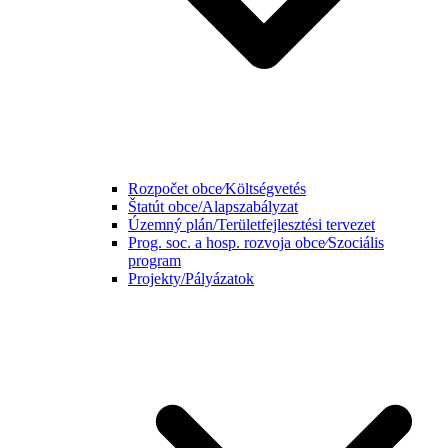
Rozpočet obce⁄Költségvetés
Štatút obce/Alapszabályzat
Územný plán/Területfejlesztési tervezet
Prog. soc. a hosp. rozvoja obce⁄Szociális
program
Projekty/Pályázatok