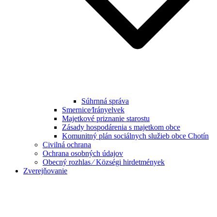
Súhrnná správa
Smernice⁄Irányelvek
Majetkové priznanie starostu
Zásady hospodárenia s majetkom obce
Komunitný plán sociálnych služieb obce Chotín
Civilná ochrana
Ochrana osobných údajov
Obecný rozhlas ⁄ Községi hirdetmények
Zverejňovanie