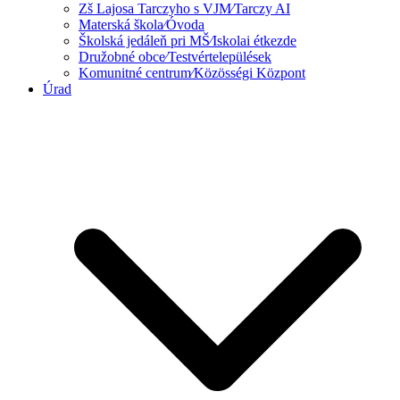
Zš Lajosa Tarczyho s VJM⁄Tarczy AI
Materská škola⁄Óvoda
Školská jedáleň pri MŠ⁄Iskolai étkezde
Družobné obce⁄Testvértelepülések
Komunitné centrum⁄Közösségi Központ
Úrad