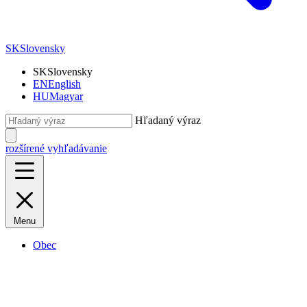
SK
Slovensky
SK
Slovensky
EN
English
HU
Magyar
Hľadaný výraz
rozšírené vyhľadávanie
Menu
Obec