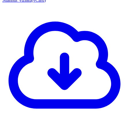
Stiahnuť vizitku(vCard)