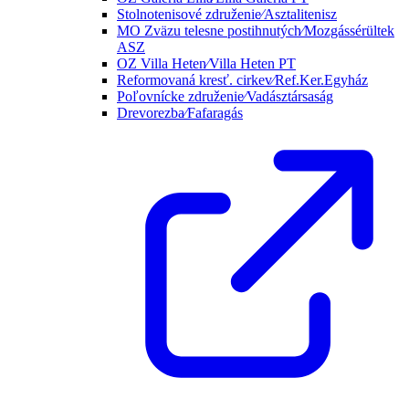
Stolnotenisové združenie⁄Asztalitenisz
MO Zväzu telesne postihnutých⁄Mozgássérültek
ASZ
OZ Villa Heten⁄Villa Heten PT
Reformovaná kresť. cirkev⁄Ref.Ker.Egyház
Poľovnícke združenie⁄Vadásztársaság
Drevorezba⁄Fafaragás