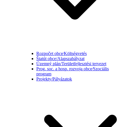
Rozpočet obce⁄Költségvetés
Štatút obce/Alapszabályzat
Územný plán/Területfejlesztési tervezet
Prog. soc. a hosp. rozvoja obce⁄Szociális
program
Projekty/Pályázatok