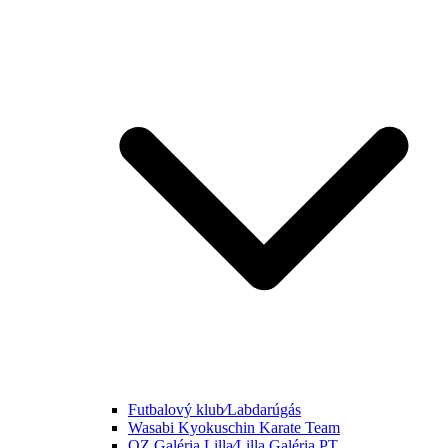
Futbalový klub⁄Labdarúgás
Wasabi Kyokuschin Karate Team
OZ Galéria Lilla⁄Lilla Galéria PT