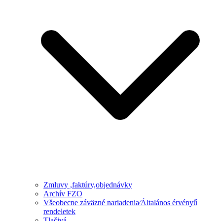
Zmluvy ,faktúry,objednávky
Archív FZO
Všeobecne záväzné nariadenia⁄Általános érvényű
rendeletek
Tlačivá