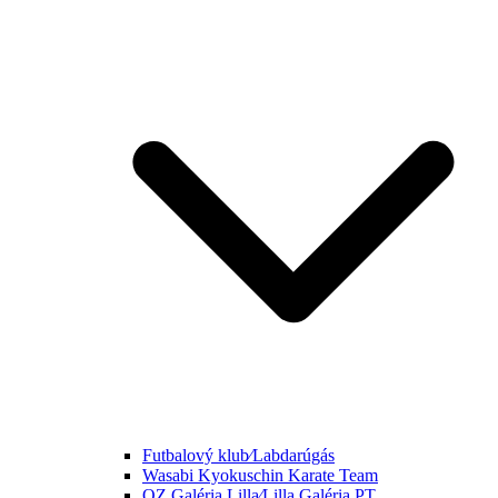
Futbalový klub⁄Labdarúgás
Wasabi Kyokuschin Karate Team
OZ Galéria Lilla⁄Lilla Galéria PT