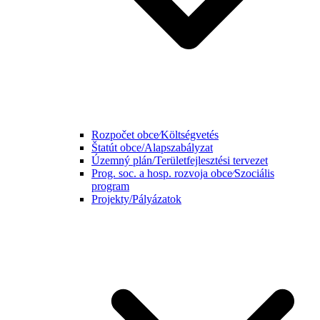
Rozpočet obce⁄Költségvetés
Štatút obce/Alapszabályzat
Územný plán/Területfejlesztési tervezet
Prog. soc. a hosp. rozvoja obce⁄Szociális
program
Projekty/Pályázatok