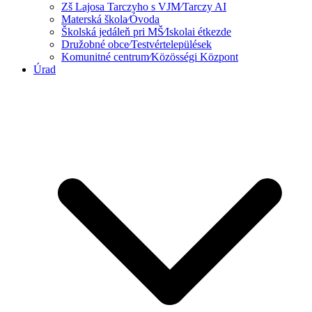
Zš Lajosa Tarczyho s VJM⁄Tarczy AI
Materská škola⁄Óvoda
Školská jedáleň pri MŠ⁄Iskolai étkezde
Družobné obce⁄Testvértelepülések
Komunitné centrum⁄Közösségi Központ
Úrad