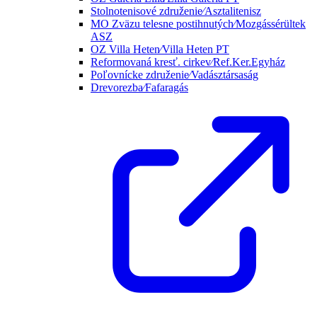
Stolnotenisové združenie⁄Asztalitenisz
MO Zväzu telesne postihnutých⁄Mozgássérültek
ASZ
OZ Villa Heten⁄Villa Heten PT
Reformovaná kresť. cirkev⁄Ref.Ker.Egyház
Poľovnícke združenie⁄Vadásztársaság
Drevorezba⁄Fafaragás