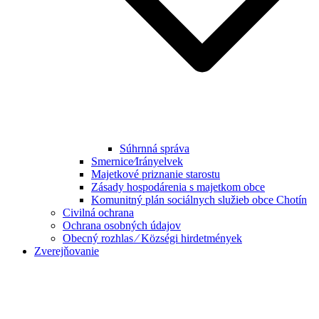
Súhrnná správa
Smernice⁄Irányelvek
Majetkové priznanie starostu
Zásady hospodárenia s majetkom obce
Komunitný plán sociálnych služieb obce Chotín
Civilná ochrana
Ochrana osobných údajov
Obecný rozhlas ⁄ Községi hirdetmények
Zverejňovanie