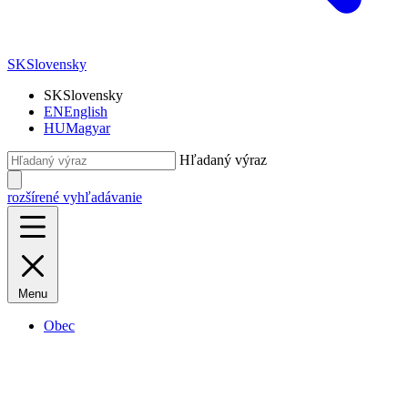
SK
Slovensky
SK
Slovensky
EN
English
HU
Magyar
Hľadaný výraz
rozšírené vyhľadávanie
Menu
Obec