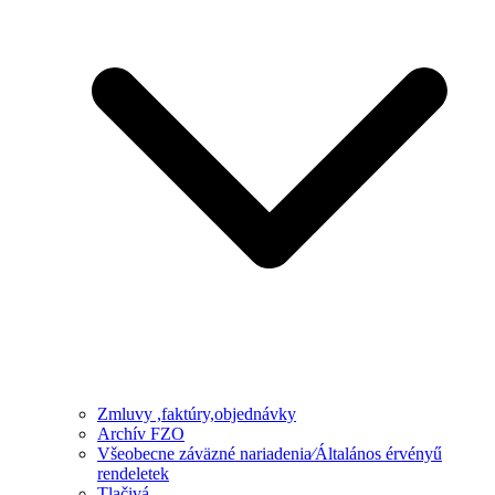
Zmluvy ,faktúry,objednávky
Archív FZO
Všeobecne záväzné nariadenia⁄Általános érvényű
rendeletek
Tlačivá