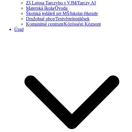
Zš Lajosa Tarczyho s VJM⁄Tarczy AI
Materská škola⁄Óvoda
Školská jedáleň pri MŠ⁄Iskolai étkezde
Družobné obce⁄Testvértelepülések
Komunitné centrum⁄Közösségi Központ
Úrad