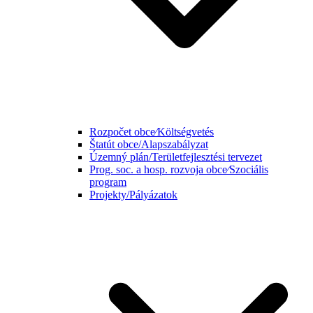
Rozpočet obce⁄Költségvetés
Štatút obce/Alapszabályzat
Územný plán/Területfejlesztési tervezet
Prog. soc. a hosp. rozvoja obce⁄Szociális
program
Projekty/Pályázatok