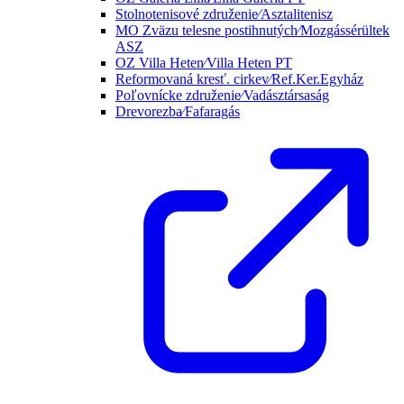
Stolnotenisové združenie⁄Asztalitenisz
MO Zväzu telesne postihnutých⁄Mozgássérültek
ASZ
OZ Villa Heten⁄Villa Heten PT
Reformovaná kresť. cirkev⁄Ref.Ker.Egyház
Poľovnícke združenie⁄Vadásztársaság
Drevorezba⁄Fafaragás