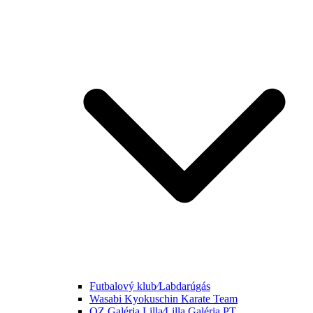
Futbalový klub⁄Labdarúgás
Wasabi Kyokuschin Karate Team
OZ Galéria Lilla⁄Lilla Galéria PT