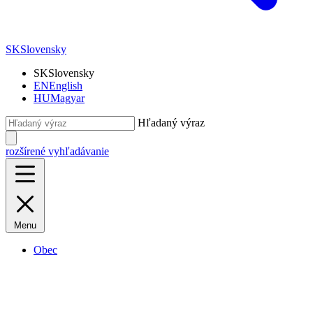
SK
Slovensky
SK
Slovensky
EN
English
HU
Magyar
Hľadaný výraz
rozšírené vyhľadávanie
Menu
Obec