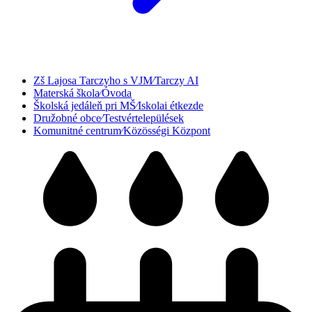
Zš Lajosa Tarczyho s VJM⁄Tarczy AI
Materská škola⁄Óvoda
Školská jedáleň pri MŠ⁄Iskolai étkezde
Družobné obce⁄Testvértelepülések
Komunitné centrum⁄Közösségi Központ