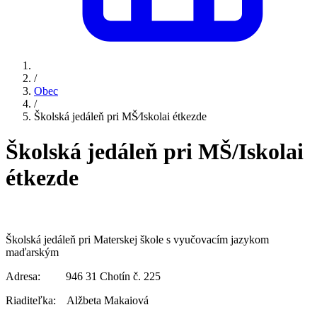
/
Obec
/
Školská jedáleň pri MŠ⁄Iskolai étkezde
Školská jedáleň pri MŠ/Iskolai
étkezde
Školská jedáleň pri Materskej škole s vyučovacím jazykom
maďarským
Adresa: 946 31 Chotín č. 225
Riaditeľka: Alžbeta Makaiová