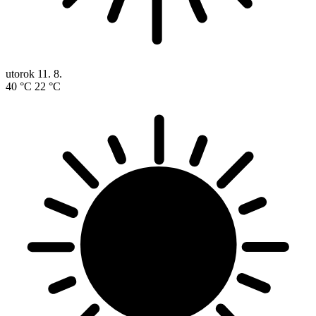
utorok
11. 8.
40 °C
22 °C