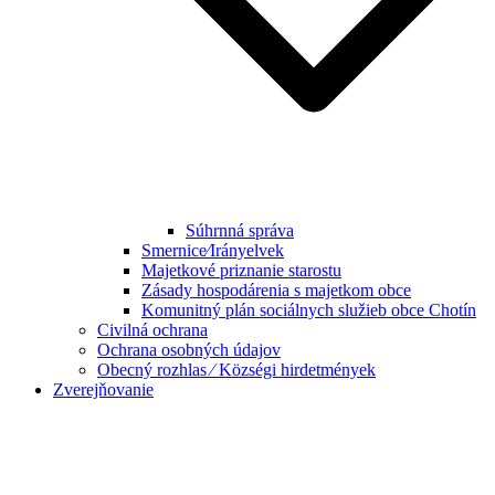
Súhrnná správa
Smernice⁄Irányelvek
Majetkové priznanie starostu
Zásady hospodárenia s majetkom obce
Komunitný plán sociálnych služieb obce Chotín
Civilná ochrana
Ochrana osobných údajov
Obecný rozhlas ⁄ Községi hirdetmények
Zverejňovanie