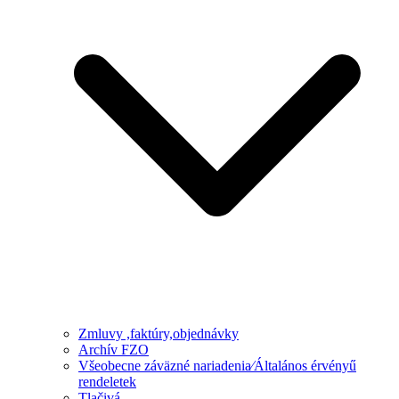
Zmluvy ,faktúry,objednávky
Archív FZO
Všeobecne záväzné nariadenia⁄Általános érvényű
rendeletek
Tlačivá