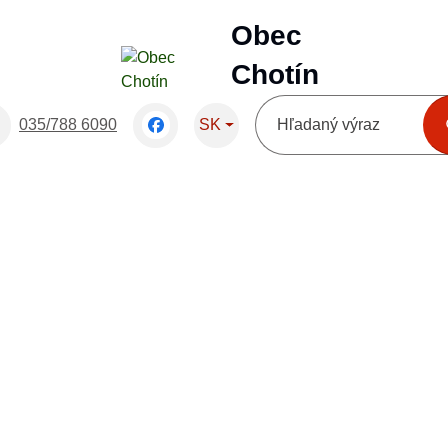
Obec
Chotín
Slovensky
035/788 6090
SK
Hľadaný výraz