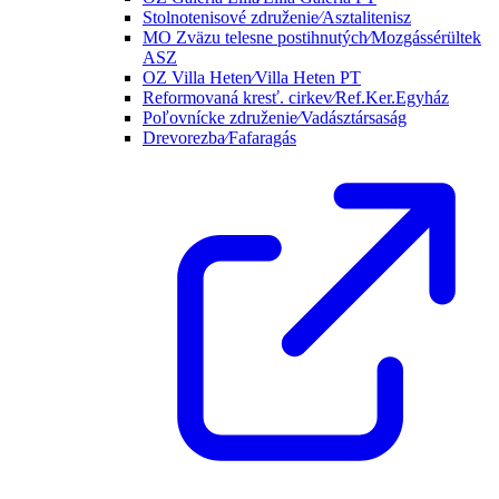
Stolnotenisové združenie⁄Asztalitenisz
MO Zväzu telesne postihnutých⁄Mozgássérültek
ASZ
OZ Villa Heten⁄Villa Heten PT
Reformovaná kresť. cirkev⁄Ref.Ker.Egyház
Poľovnícke združenie⁄Vadásztársaság
Drevorezba⁄Fafaragás