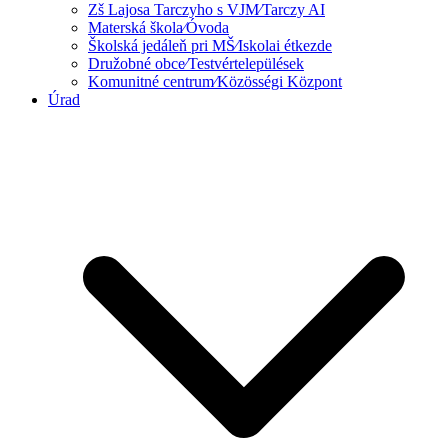
Zš Lajosa Tarczyho s VJM⁄Tarczy AI
Materská škola⁄Óvoda
Školská jedáleň pri MŠ⁄Iskolai étkezde
Družobné obce⁄Testvértelepülések
Komunitné centrum⁄Közösségi Központ
Úrad