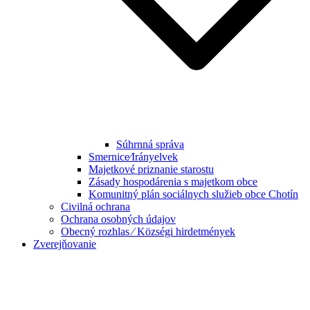
Súhrnná správa
Smernice⁄Irányelvek
Majetkové priznanie starostu
Zásady hospodárenia s majetkom obce
Komunitný plán sociálnych služieb obce Chotín
Civilná ochrana
Ochrana osobných údajov
Obecný rozhlas ⁄ Községi hirdetmények
Zverejňovanie