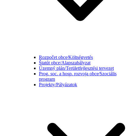
Rozpočet obce⁄Költségvetés
Štatút obce/Alapszabályzat
Územný plán/Területfejlesztési tervezet
Prog. soc. a hosp. rozvoja obce⁄Szociális
program
Projekty/Pályázatok