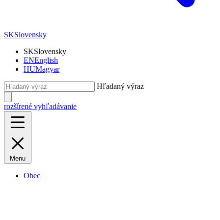
SK
Slovensky
SK
Slovensky
EN
English
HU
Magyar
Hľadaný výraz
rozšírené vyhľadávanie
Menu
Obec