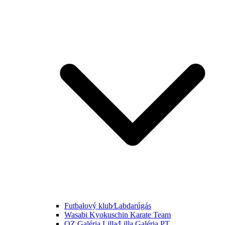
Futbalový klub⁄Labdarúgás
Wasabi Kyokuschin Karate Team
OZ Galéria Lilla⁄Lilla Galéria PT