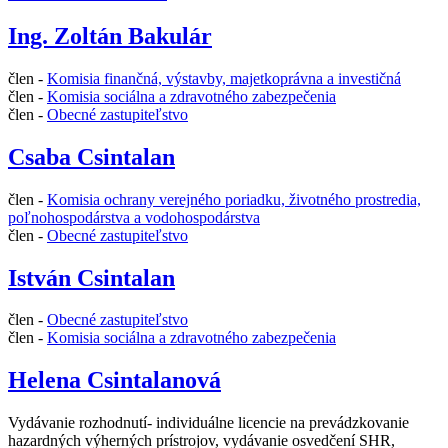
Ing. Zoltán Bakulár
člen -
Komisia finančná, výstavby, majetkoprávna a investičná
člen -
Komisia sociálna a zdravotného zabezpečenia
člen -
Obecné zastupiteľstvo
Csaba Csintalan
člen -
Komisia ochrany verejného poriadku, životného prostredia,
poľnohospodárstva a vodohospodárstva
člen -
Obecné zastupiteľstvo
István Csintalan
člen -
Obecné zastupiteľstvo
člen -
Komisia sociálna a zdravotného zabezpečenia
Helena Csintalanová
Vydávanie rozhodnutí- individuálne licencie na prevádzkovanie
hazardných výherných prístrojov, vydávanie osvedčení SHR,