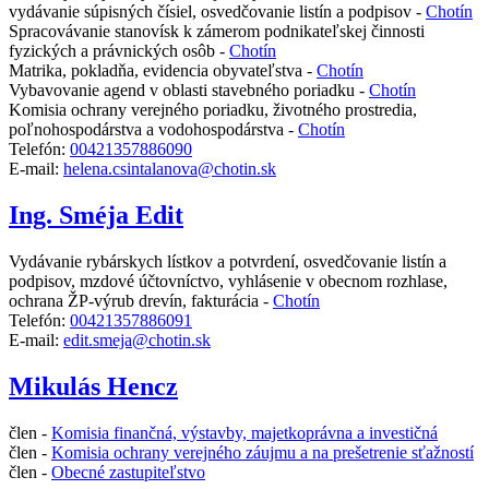
vydávanie súpisných čísiel, osvedčovanie listín a podpisov -
Chotín
Spracovávanie stanovísk k zámerom podnikateľskej činnosti
fyzických a právnických osôb -
Chotín
Matrika, pokladňa, evidencia obyvateľstva -
Chotín
Vybavovanie agend v oblasti stavebného poriadku -
Chotín
Komisia ochrany verejného poriadku, životného prostredia,
poľnohospodárstva a vodohospodárstva -
Chotín
Telefón:
00421357886090
E-mail:
helena.csintalanova@chotin.sk
Ing. Sméja Edit
Vydávanie rybárskych lístkov a potvrdení, osvedčovanie listín a
podpisov, mzdové účtovníctvo, vyhlásenie v obecnom rozhlase,
ochrana ŽP-výrub drevín, fakturácia -
Chotín
Telefón:
00421357886091
E-mail:
edit.smeja@chotin.sk
Mikulás Hencz
člen -
Komisia finančná, výstavby, majetkoprávna a investičná
člen -
Komisia ochrany verejného záujmu a na prešetrenie sťažností
člen -
Obecné zastupiteľstvo