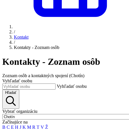
/
Kontakt
/
Kontakty - Zoznam osôb
Kontakty - Zoznam osôb
Zoznam osôb a kontaktných spojení (Chotín)
Vyhľadať osobu
Vyhľadať osobu
Hľadať
Vybrať organizáciu
Začínajúce na
B
C
E
H
J
K
M
R
T
V
Ž