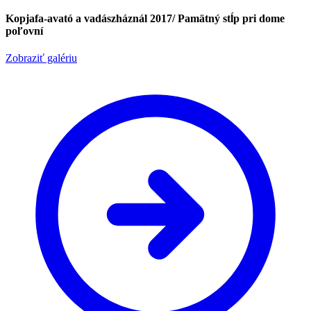
Kopjafa-avató a vadászháznál 2017/ Pamätný stĺp pri dome
poľovní
Zobraziť galériu