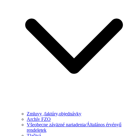
Zmluvy ,faktúry,objednávky
Archív FZO
Všeobecne záväzné nariadenia⁄Általános érvényű
rendeletek
Tlačivá