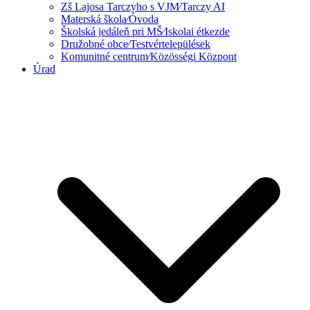
Zš Lajosa Tarczyho s VJM⁄Tarczy AI
Materská škola⁄Óvoda
Školská jedáleň pri MŠ⁄Iskolai étkezde
Družobné obce⁄Testvértelepülések
Komunitné centrum⁄Közösségi Központ
Úrad