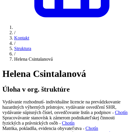
/
Kontakt
/
Struktura
/
Helena Csintalanová
Helena Csintalanová
Úloha v org. štruktúre
Vydávanie rozhodnutí- individuálne licencie na prevádzkovanie
hazardných výherných prístrojov, vydávanie osvedčení SHR,
vydávanie súpisných čísiel, osvedčovanie listín a podpisov -
Chotín
Spracovávanie stanovísk k zámerom podnikateľskej činnosti
fyzických a právnických osôb -
Chotín
Matrika, pokladňa, evidencia obyvateľstva -
Chotín