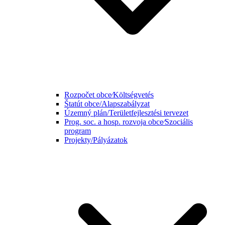
Rozpočet obce⁄Költségvetés
Štatút obce/Alapszabályzat
Územný plán/Területfejlesztési tervezet
Prog. soc. a hosp. rozvoja obce⁄Szociális
program
Projekty/Pályázatok