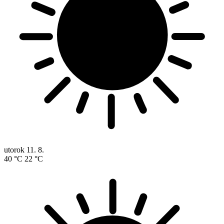
utorok
11. 8.
40 °C
22 °C