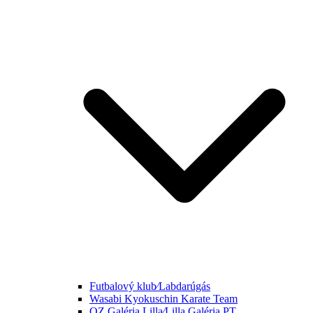
Futbalový klub⁄Labdarúgás
Wasabi Kyokuschin Karate Team
OZ Galéria Lilla⁄Lilla Galéria PT