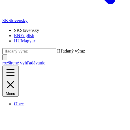
SK
Slovensky
SK
Slovensky
EN
English
HU
Magyar
Hľadaný výraz
rozšírené vyhľadávanie
Menu
Obec