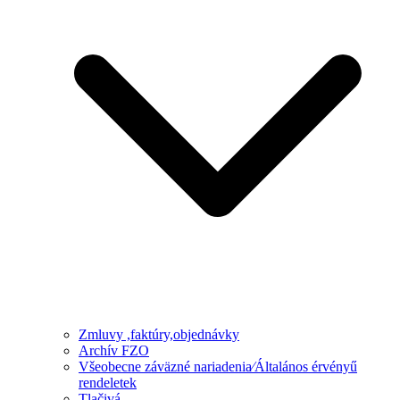
Zmluvy ,faktúry,objednávky
Archív FZO
Všeobecne záväzné nariadenia⁄Általános érvényű
rendeletek
Tlačivá