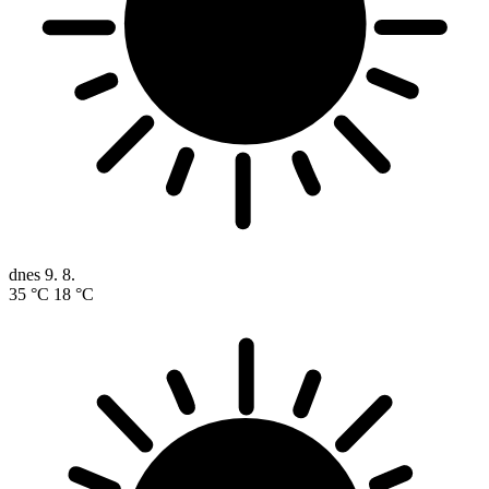
dnes
9. 8.
35 °C
18 °C