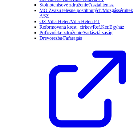
Stolnotenisové združenie⁄Asztalitenisz
MO Zväzu telesne postihnutých⁄Mozgássérültek
ASZ
OZ Villa Heten⁄Villa Heten PT
Reformovaná kresť. cirkev⁄Ref.Ker.Egyház
Poľovnícke združenie⁄Vadásztársaság
Drevorezba⁄Fafaragás