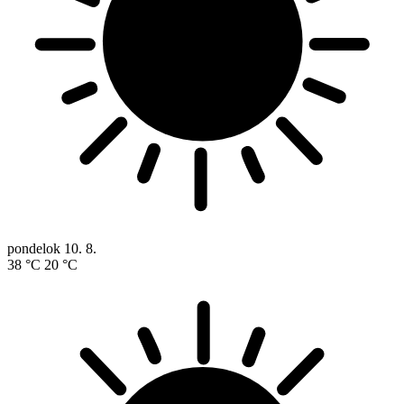
pondelok
10. 8.
38 °C
20 °C