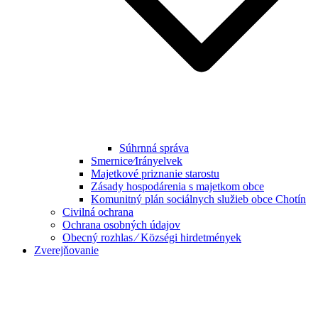
Súhrnná správa
Smernice⁄Irányelvek
Majetkové priznanie starostu
Zásady hospodárenia s majetkom obce
Komunitný plán sociálnych služieb obce Chotín
Civilná ochrana
Ochrana osobných údajov
Obecný rozhlas ⁄ Községi hirdetmények
Zverejňovanie