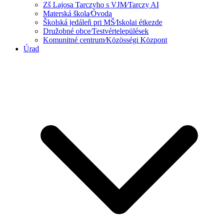
Zš Lajosa Tarczyho s VJM⁄Tarczy AI
Materská škola⁄Óvoda
Školská jedáleň pri MŠ⁄Iskolai étkezde
Družobné obce⁄Testvértelepülések
Komunitné centrum⁄Közösségi Központ
Úrad