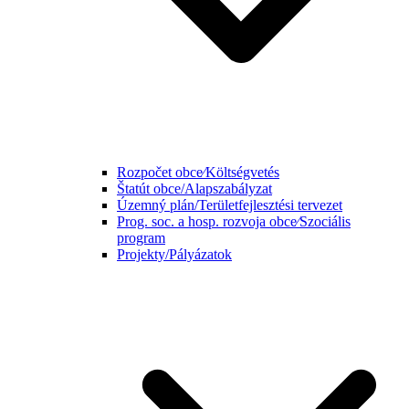
Rozpočet obce⁄Költségvetés
Štatút obce/Alapszabályzat
Územný plán/Területfejlesztési tervezet
Prog. soc. a hosp. rozvoja obce⁄Szociális
program
Projekty/Pályázatok