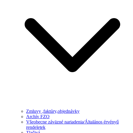
Zmluvy ,faktúry,objednávky
Archív FZO
Všeobecne záväzné nariadenia⁄Általános érvényű
rendeletek
Tlačivá