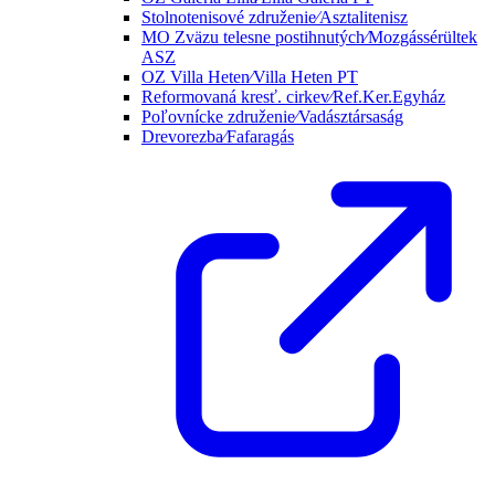
Stolnotenisové združenie⁄Asztalitenisz
MO Zväzu telesne postihnutých⁄Mozgássérültek
ASZ
OZ Villa Heten⁄Villa Heten PT
Reformovaná kresť. cirkev⁄Ref.Ker.Egyház
Poľovnícke združenie⁄Vadásztársaság
Drevorezba⁄Fafaragás