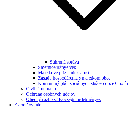
Súhrnná správa
Smernice⁄Irányelvek
Majetkové priznanie starostu
Zásady hospodárenia s majetkom obce
Komunitný plán sociálnych služieb obce Chotín
Civilná ochrana
Ochrana osobných údajov
Obecný rozhlas ⁄ Községi hirdetmények
Zverejňovanie