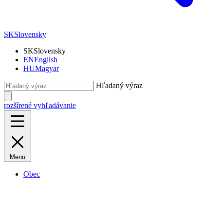
SK
Slovensky
SK
Slovensky
EN
English
HU
Magyar
Hľadaný výraz
rozšírené vyhľadávanie
Menu
Obec