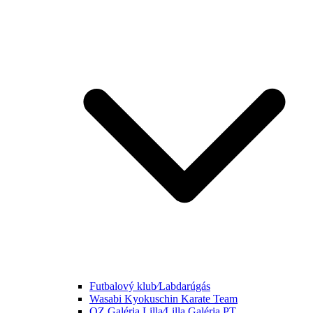
Futbalový klub⁄Labdarúgás
Wasabi Kyokuschin Karate Team
OZ Galéria Lilla⁄Lilla Galéria PT