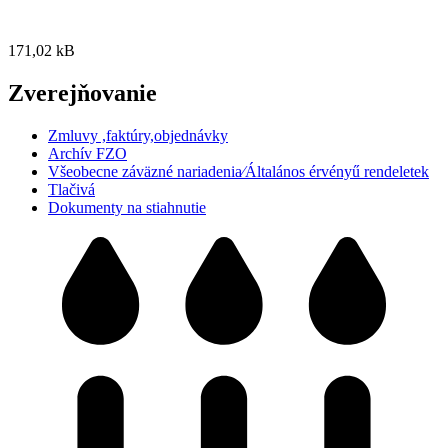
171,02 kB
Zverejňovanie
Zmluvy ,faktúry,objednávky
Archív FZO
Všeobecne záväzné nariadenia⁄Általános érvényű rendeletek
Tlačivá
Dokumenty na stiahnutie