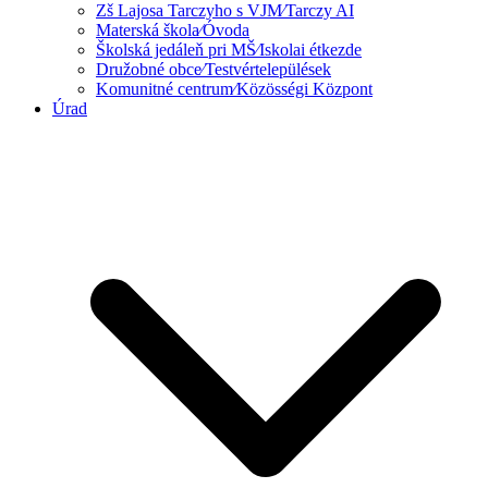
Zš Lajosa Tarczyho s VJM⁄Tarczy AI
Materská škola⁄Óvoda
Školská jedáleň pri MŠ⁄Iskolai étkezde
Družobné obce⁄Testvértelepülések
Komunitné centrum⁄Közösségi Központ
Úrad