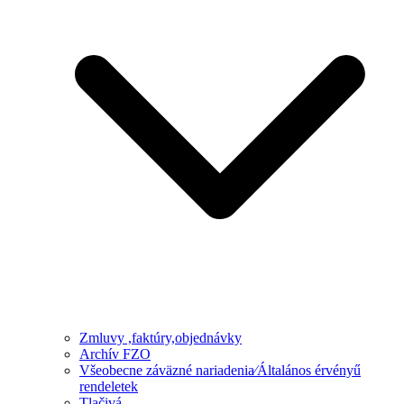
Zmluvy ,faktúry,objednávky
Archív FZO
Všeobecne záväzné nariadenia⁄Általános érvényű
rendeletek
Tlačivá