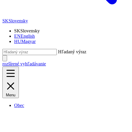
SK
Slovensky
SK
Slovensky
EN
English
HU
Magyar
Hľadaný výraz
rozšírené vyhľadávanie
Menu
Obec