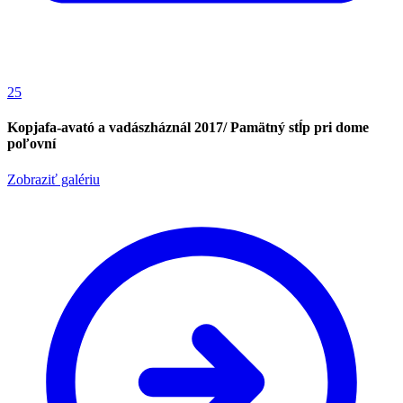
25
Kopjafa-avató a vadászháznál 2017/ Pamätný stĺp pri dome
poľovní
Zobraziť galériu