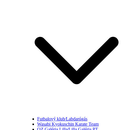
Futbalový klub⁄Labdarúgás
Wasabi Kyokuschin Karate Team
OZ Galéria Lilla⁄Lilla Galéria PT