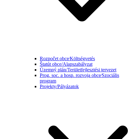
Rozpočet obce⁄Költségvetés
Štatút obce/Alapszabályzat
Územný plán/Területfejlesztési tervezet
Prog. soc. a hosp. rozvoja obce⁄Szociális
program
Projekty/Pályázatok