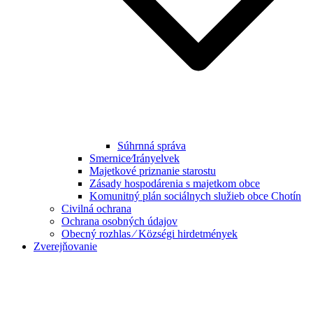
Súhrnná správa
Smernice⁄Irányelvek
Majetkové priznanie starostu
Zásady hospodárenia s majetkom obce
Komunitný plán sociálnych služieb obce Chotín
Civilná ochrana
Ochrana osobných údajov
Obecný rozhlas ⁄ Községi hirdetmények
Zverejňovanie