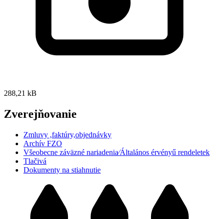
288,21 kB
Zverejňovanie
Zmluvy ,faktúry,objednávky
Archív FZO
Všeobecne záväzné nariadenia⁄Általános érvényű rendeletek
Tlačivá
Dokumenty na stiahnutie