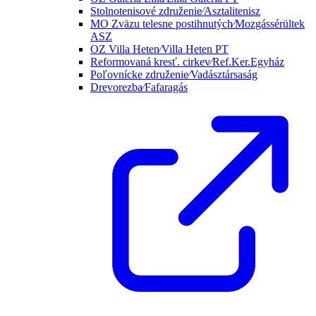
Stolnotenisové združenie⁄Asztalitenisz
MO Zväzu telesne postihnutých⁄Mozgássérültek
ASZ
OZ Villa Heten⁄Villa Heten PT
Reformovaná kresť. cirkev⁄Ref.Ker.Egyház
Poľovnícke združenie⁄Vadásztársaság
Drevorezba⁄Fafaragás