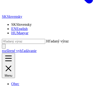
SK
Slovensky
SK
Slovensky
EN
English
HU
Magyar
Hľadaný výraz
rozšírené vyhľadávanie
Menu
Obec