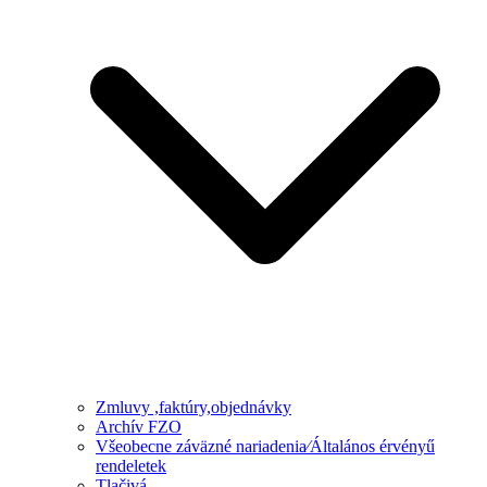
Zmluvy ,faktúry,objednávky
Archív FZO
Všeobecne záväzné nariadenia⁄Általános érvényű
rendeletek
Tlačivá