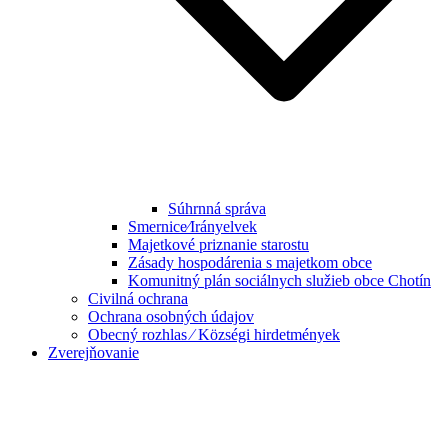
Súhrnná správa
Smernice⁄Irányelvek
Majetkové priznanie starostu
Zásady hospodárenia s majetkom obce
Komunitný plán sociálnych služieb obce Chotín
Civilná ochrana
Ochrana osobných údajov
Obecný rozhlas ⁄ Községi hirdetmények
Zverejňovanie