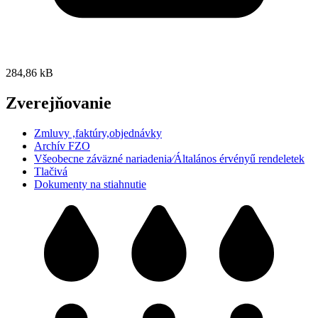
284,86 kB
Zverejňovanie
Zmluvy ,faktúry,objednávky
Archív FZO
Všeobecne záväzné nariadenia⁄Általános érvényű rendeletek
Tlačivá
Dokumenty na stiahnutie