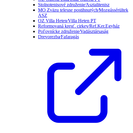
Stolnotenisové združenie⁄Asztalitenisz
MO Zväzu telesne postihnutých⁄Mozgássérültek
ASZ
OZ Villa Heten⁄Villa Heten PT
Reformovaná kresť. cirkev⁄Ref.Ker.Egyház
Poľovnícke združenie⁄Vadásztársaság
Drevorezba⁄Fafaragás