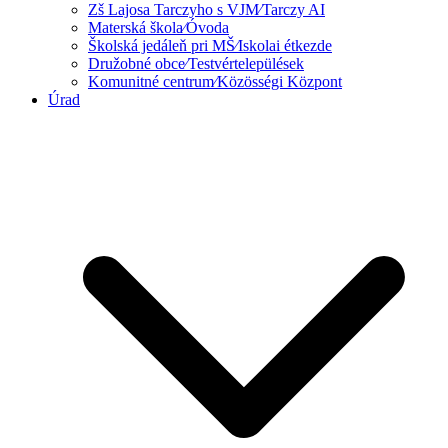
Zš Lajosa Tarczyho s VJM⁄Tarczy AI
Materská škola⁄Óvoda
Školská jedáleň pri MŠ⁄Iskolai étkezde
Družobné obce⁄Testvértelepülések
Komunitné centrum⁄Közösségi Központ
Úrad