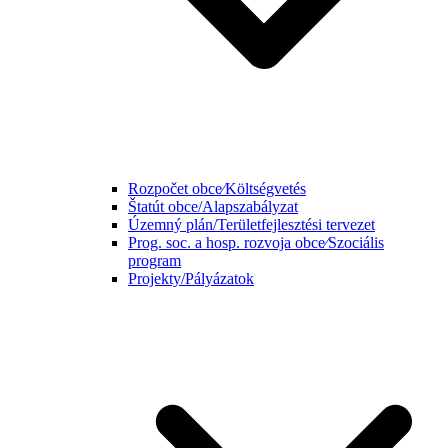
Rozpočet obce⁄Költségvetés
Štatút obce/Alapszabályzat
Územný plán/Területfejlesztési tervezet
Prog. soc. a hosp. rozvoja obce⁄Szociális
program
Projekty/Pályázatok