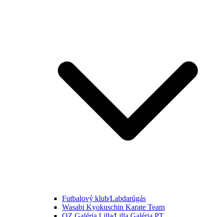
Futbalový klub⁄Labdarúgás
Wasabi Kyokuschin Karate Team
OZ Galéria Lilla⁄Lilla Galéria PT