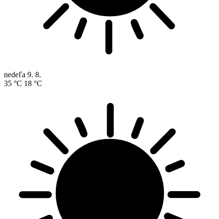
nedeľa
9. 8.
35 °C
18 °C