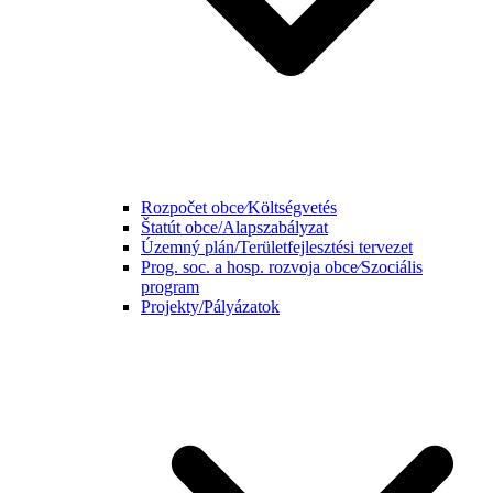
Rozpočet obce⁄Költségvetés
Štatút obce/Alapszabályzat
Územný plán/Területfejlesztési tervezet
Prog. soc. a hosp. rozvoja obce⁄Szociális
program
Projekty/Pályázatok