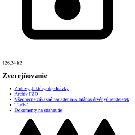
126,34 kB
Zverejňovanie
Zmluvy ,faktúry,objednávky
Archív FZO
Všeobecne záväzné nariadenia⁄Általános érvényű rendeletek
Tlačivá
Dokumenty na stiahnutie