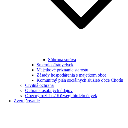
Súhrnná správa
Smernice⁄Irányelvek
Majetkové priznanie starostu
Zásady hospodárenia s majetkom obce
Komunitný plán sociálnych služieb obce Chotín
Civilná ochrana
Ochrana osobných údajov
Obecný rozhlas ⁄ Községi hirdetmények
Zverejňovanie