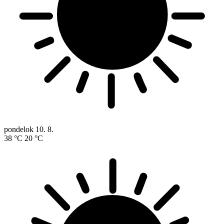
pondelok
10. 8.
38 °C
20 °C