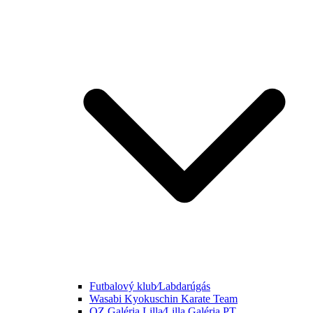
Futbalový klub⁄Labdarúgás
Wasabi Kyokuschin Karate Team
OZ Galéria Lilla⁄Lilla Galéria PT