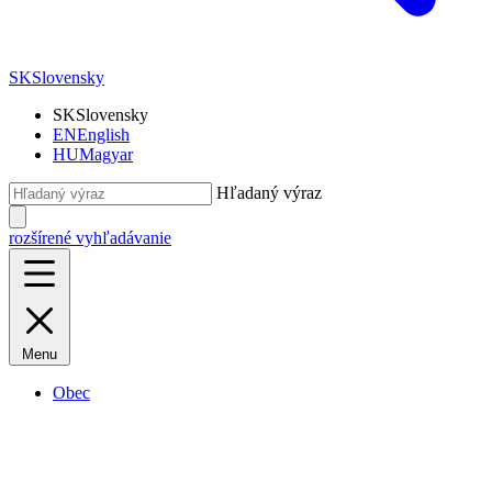
SK
Slovensky
SK
Slovensky
EN
English
HU
Magyar
Hľadaný výraz
rozšírené vyhľadávanie
Menu
Obec