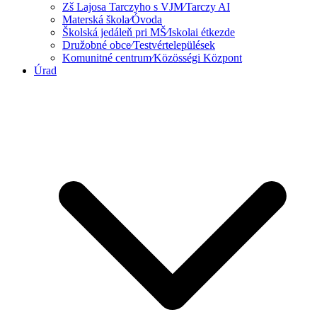
Zš Lajosa Tarczyho s VJM⁄Tarczy AI
Materská škola⁄Óvoda
Školská jedáleň pri MŠ⁄Iskolai étkezde
Družobné obce⁄Testvértelepülések
Komunitné centrum⁄Közösségi Központ
Úrad