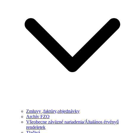
Zmluvy ,faktúry,objednávky
Archív FZO
Všeobecne záväzné nariadenia⁄Általános érvényű
rendeletek
Tlačivá