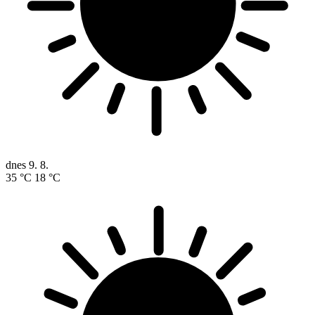
dnes
9. 8.
35 °C
18 °C