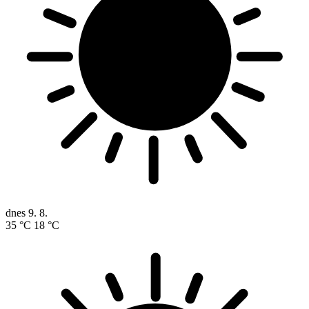
dnes
9. 8.
35 °C
18 °C