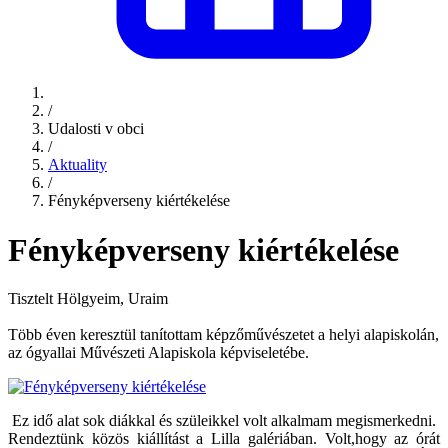
/
Udalosti v obci
/
Aktuality
/
Fényképverseny kiértékelése
Fényképverseny kiértékelése
Tisztelt Hölgyeim, Uraim
Több éven keresztül tanítottam képzőművészetet a helyi alapiskolán,
az ógyallai Művészeti Alapiskola képviseletébe.
Ez idő alat sok diákkal és szüleikkel volt alkalmam megismerkedni.
Rendeztünk közös kiállítást a Lilla galériában. Volt,hogy az órát