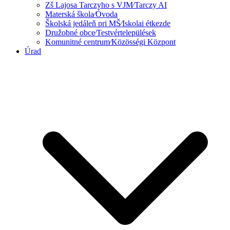
Zš Lajosa Tarczyho s VJM⁄Tarczy AI
Materská škola⁄Óvoda
Školská jedáleň pri MŠ⁄Iskolai étkezde
Družobné obce⁄Testvértelepülések
Komunitné centrum⁄Közösségi Központ
Úrad