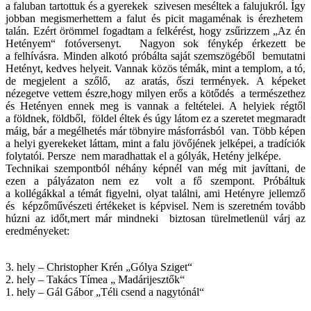
a faluban tartottuk és a gyerekek szivesen meséltek a falujukról. Így
jobban megismerhettem a falut és picit magaménak is érezhetem
talán. Ezért örömmel fogadtam a felkérést, hogy zsűrizzem „Az én
Hetényem“ fotóversenyt. Nagyon sok fénykép érkezett be
a felhívásra. Minden alkotó próbálta saját szemszögéből bemutatni
Hetényt, kedves helyeit. Vannak közös témák, mint a templom, a tó,
de megjelent a szőlő, az aratás, őszi termények. A képeket
nézegetve vettem észre,hogy milyen erős a kötődés a természethez
és Hetényen ennek meg is vannak a feltételei. A helyiek régtől
a földnek, földből, földel éltek és úgy látom ez a szeretet megmaradt
máig, bár a megélhetés már töbnyire másforrásból van. Több képen
a helyi gyerekeket láttam, mint a falu jövőjének jelképei, a tradíciók
folytatói. Persze nem maradhattak el a gólyák, Hetény jelképe.
Technikai szempontból néhány képnél van még mit javíttani, de
ezen a pályázaton nem ez volt a fő szempont. Próbáltuk
a kollégákkal a témát figyelni, olyat találni, ami Hetényre jellemző
és képzőművészeti értékeket is képvisel. Nem is szeretném tovább
húzni az időt,mert már mindneki biztosan türelmetlenül várj az
eredményeket:
3. hely – Christopher Krén „Gólya Sziget“
2. hely – Takács Tímea „ Madárijesztők“
1. hely – Gál Gábor „Téli csend a nagytónál“