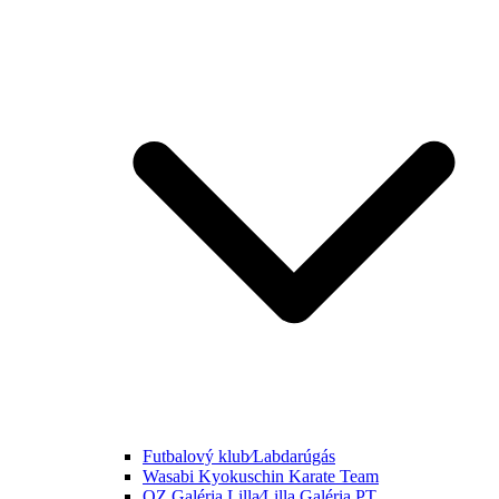
Futbalový klub⁄Labdarúgás
Wasabi Kyokuschin Karate Team
OZ Galéria Lilla⁄Lilla Galéria PT