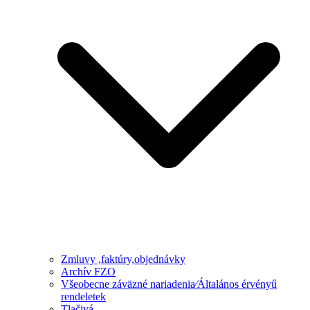
Zmluvy ,faktúry,objednávky
Archív FZO
Všeobecne záväzné nariadenia⁄Általános érvényű
rendeletek
Tlačivá