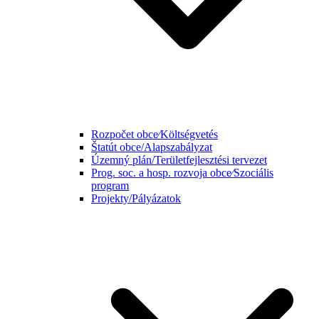
Rozpočet obce⁄Költségvetés
Štatút obce/Alapszabályzat
Územný plán/Területfejlesztési tervezet
Prog. soc. a hosp. rozvoja obce⁄Szociális
program
Projekty/Pályázatok