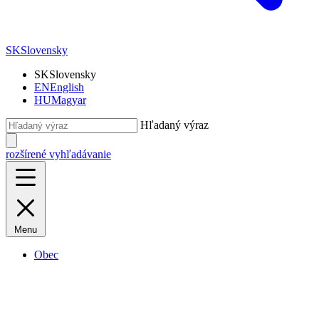
SK
Slovensky
SK
Slovensky
EN
English
HU
Magyar
Hľadaný výraz
rozšírené vyhľadávanie
Menu
Obec