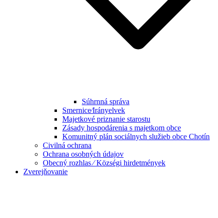
Súhrnná správa
Smernice⁄Irányelvek
Majetkové priznanie starostu
Zásady hospodárenia s majetkom obce
Komunitný plán sociálnych služieb obce Chotín
Civilná ochrana
Ochrana osobných údajov
Obecný rozhlas ⁄ Községi hirdetmények
Zverejňovanie