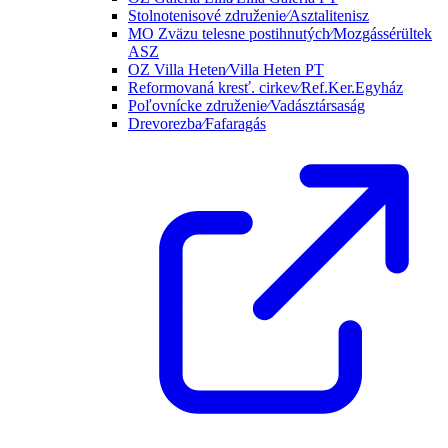
Stolnotenisové združenie⁄Asztalitenisz
MO Zväzu telesne postihnutých⁄Mozgássérültek
ASZ
OZ Villa Heten⁄Villa Heten PT
Reformovaná kresť. cirkev⁄Ref.Ker.Egyház
Poľovnícke združenie⁄Vadásztársaság
Drevorezba⁄Fafaragás