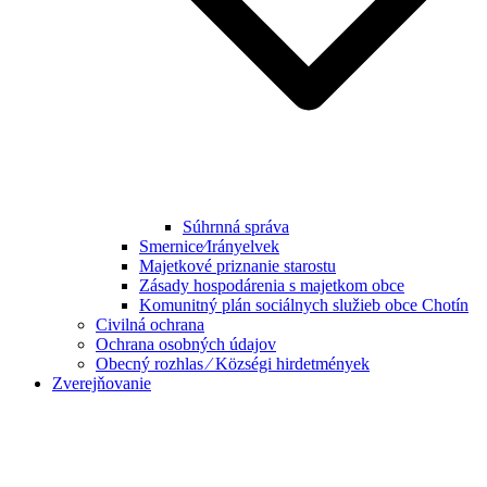
Súhrnná správa
Smernice⁄Irányelvek
Majetkové priznanie starostu
Zásady hospodárenia s majetkom obce
Komunitný plán sociálnych služieb obce Chotín
Civilná ochrana
Ochrana osobných údajov
Obecný rozhlas ⁄ Községi hirdetmények
Zverejňovanie