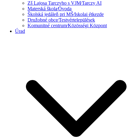
Zš Lajosa Tarczyho s VJM⁄Tarczy AI
Materská škola⁄Óvoda
Školská jedáleň pri MŠ⁄Iskolai étkezde
Družobné obce⁄Testvértelepülések
Komunitné centrum⁄Közösségi Központ
Úrad