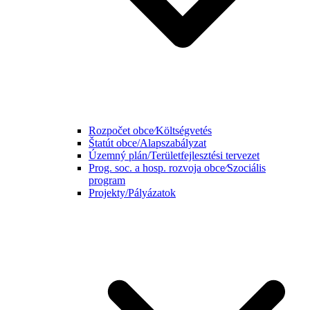
Rozpočet obce⁄Költségvetés
Štatút obce/Alapszabályzat
Územný plán/Területfejlesztési tervezet
Prog. soc. a hosp. rozvoja obce⁄Szociális
program
Projekty/Pályázatok