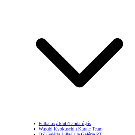
Futbalový klub⁄Labdarúgás
Wasabi Kyokuschin Karate Team
OZ Galéria Lilla⁄Lilla Galéria PT