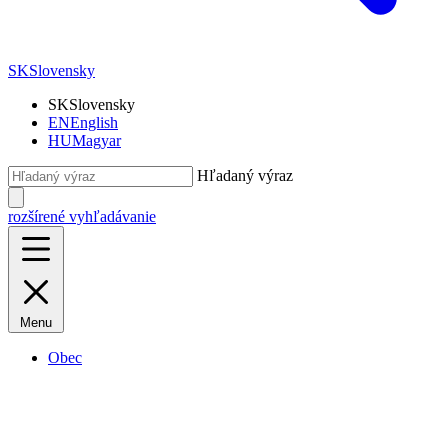
SK
Slovensky
SK
Slovensky
EN
English
HU
Magyar
Hľadaný výraz
rozšírené vyhľadávanie
Menu
Obec