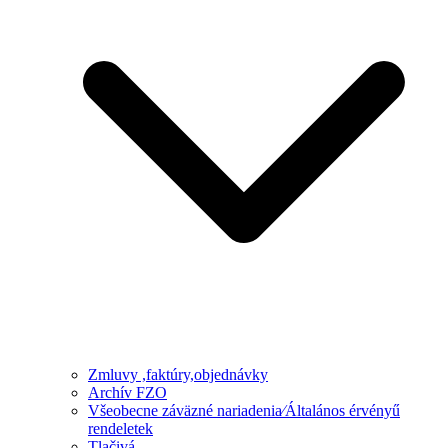
Zmluvy ,faktúry,objednávky
Archív FZO
Všeobecne záväzné nariadenia⁄Általános érvényű
rendeletek
Tlačivá