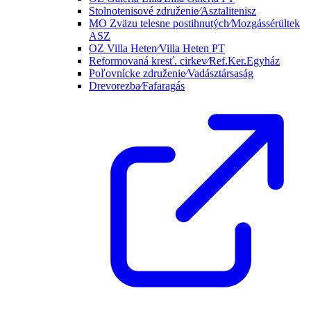
Stolnotenisové združenie⁄Asztalitenisz
MO Zväzu telesne postihnutých⁄Mozgássérültek
ASZ
OZ Villa Heten⁄Villa Heten PT
Reformovaná kresť. cirkev⁄Ref.Ker.Egyház
Poľovnícke združenie⁄Vadásztársaság
Drevorezba⁄Fafaragás