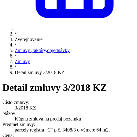
/
Zverejňovanie
/
Zmluvy ,faktúry,objednávky
/
Zmluvy
/
Detail zmluvy 3/2018 KZ
Detail zmluvy 3/2018 KZ
Číslo zmluvy:
3/2018 KZ
Názov:
Kúpna zmluva na predaj pozemku
Predmet zmluvy:
parcely registra „C“ p.č. 3408/3 o výmere 64 m2,
Cena: