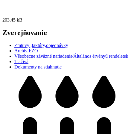
203,45 kB
Zverejňovanie
Zmluvy ,faktúry,objednávky
Archív FZO
Všeobecne záväzné nariadenia⁄Általános érvényű rendeletek
Tlačivá
Dokumenty na stiahnutie