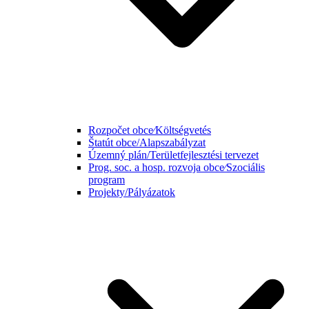
Rozpočet obce⁄Költségvetés
Štatút obce/Alapszabályzat
Územný plán/Területfejlesztési tervezet
Prog. soc. a hosp. rozvoja obce⁄Szociális
program
Projekty/Pályázatok