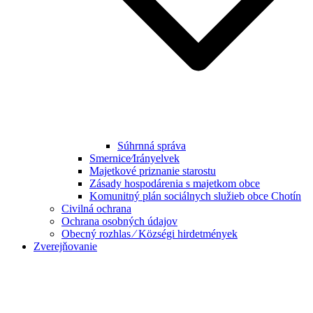
Súhrnná správa
Smernice⁄Irányelvek
Majetkové priznanie starostu
Zásady hospodárenia s majetkom obce
Komunitný plán sociálnych služieb obce Chotín
Civilná ochrana
Ochrana osobných údajov
Obecný rozhlas ⁄ Községi hirdetmények
Zverejňovanie