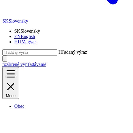
SK
Slovensky
SK
Slovensky
EN
English
HU
Magyar
Hľadaný výraz
rozšírené vyhľadávanie
Menu
Obec