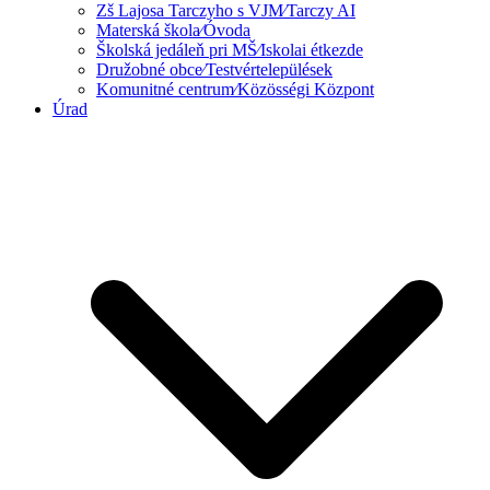
Zš Lajosa Tarczyho s VJM⁄Tarczy AI
Materská škola⁄Óvoda
Školská jedáleň pri MŠ⁄Iskolai étkezde
Družobné obce⁄Testvértelepülések
Komunitné centrum⁄Közösségi Központ
Úrad