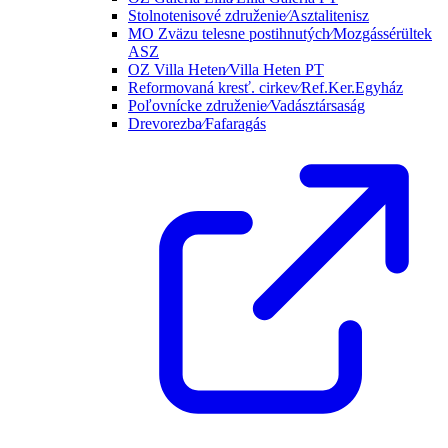
Stolnotenisové združenie⁄Asztalitenisz
MO Zväzu telesne postihnutých⁄Mozgássérültek
ASZ
OZ Villa Heten⁄Villa Heten PT
Reformovaná kresť. cirkev⁄Ref.Ker.Egyház
Poľovnícke združenie⁄Vadásztársaság
Drevorezba⁄Fafaragás