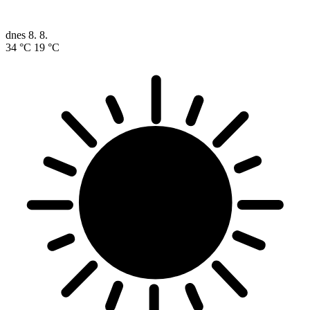
dnes
8. 8.
34 °C
19 °C