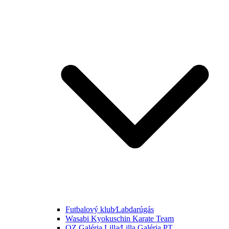
Futbalový klub⁄Labdarúgás
Wasabi Kyokuschin Karate Team
OZ Galéria Lilla⁄Lilla Galéria PT