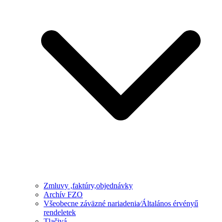
Zmluvy ,faktúry,objednávky
Archív FZO
Všeobecne záväzné nariadenia⁄Általános érvényű
rendeletek
Tlačivá