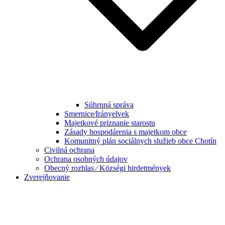
Súhrnná správa
Smernice⁄Irányelvek
Majetkové priznanie starostu
Zásady hospodárenia s majetkom obce
Komunitný plán sociálnych služieb obce Chotín
Civilná ochrana
Ochrana osobných údajov
Obecný rozhlas ⁄ Községi hirdetmények
Zverejňovanie