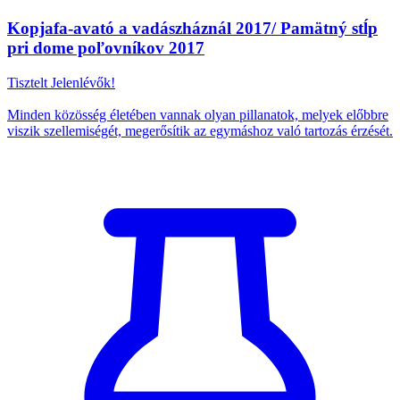
Kopjafa-avató a vadászháznál 2017/ Pamätný stĺp
pri dome poľovníkov 2017
Tisztelt Jelenlévők!
Minden közösség életében vannak olyan pillanatok, melyek előbbre
viszik szellemiségét, megerősítik az egymáshoz való tartozás érzését.