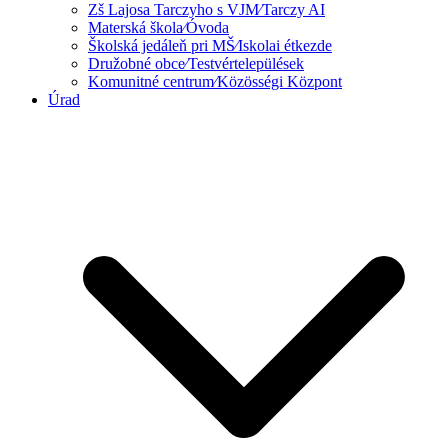
Zš Lajosa Tarczyho s VJM⁄Tarczy AI
Materská škola⁄Óvoda
Školská jedáleň pri MŠ⁄Iskolai étkezde
Družobné obce⁄Testvértelepülések
Komunitné centrum⁄Közösségi Központ
Úrad