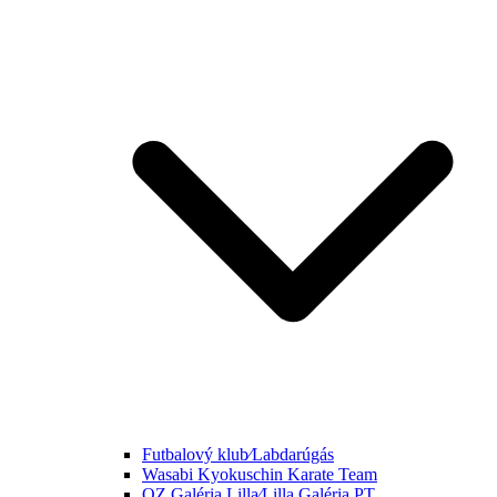
Futbalový klub⁄Labdarúgás
Wasabi Kyokuschin Karate Team
OZ Galéria Lilla⁄Lilla Galéria PT