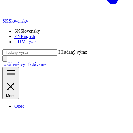
SK
Slovensky
SK
Slovensky
EN
English
HU
Magyar
Hľadaný výraz
rozšírené vyhľadávanie
Menu
Obec