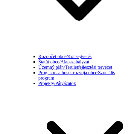
Rozpočet obce⁄Költségvetés
Štatút obce/Alapszabályzat
Územný plán/Területfejlesztési tervezet
Prog. soc. a hosp. rozvoja obce⁄Szociális
program
Projekty/Pályázatok