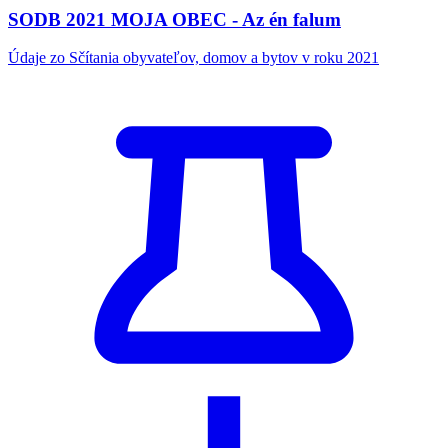
SODB 2021 MOJA OBEC - Az én falum
Údaje zo Sčítania obyvateľov, domov a bytov v roku 2021