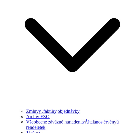
Zmluvy ,faktúry,objednávky
Archív FZO
Všeobecne záväzné nariadenia⁄Általános érvényű
rendeletek
Tlačivá