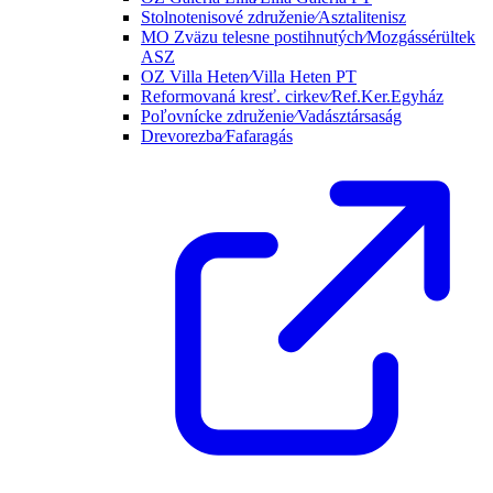
Stolnotenisové združenie⁄Asztalitenisz
MO Zväzu telesne postihnutých⁄Mozgássérültek
ASZ
OZ Villa Heten⁄Villa Heten PT
Reformovaná kresť. cirkev⁄Ref.Ker.Egyház
Poľovnícke združenie⁄Vadásztársaság
Drevorezba⁄Fafaragás